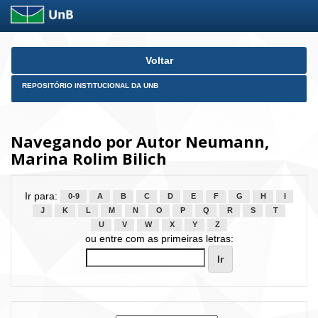
Skip
Voltar
navigation
REPOSITÓRIO INSTITUCIONAL DA UNB
Navegando por Autor Neumann,
Marina Rolim Bilich
Ir para:
0-9
A
B
C
D
E
F
G
H
I
J
K
L
M
N
O
P
Q
R
S
T
U
V
W
X
Y
Z
ou entre com as primeiras letras: