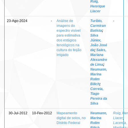
Roig,
Henrique
Llacer
23-Ago-2024
-
Análise de
Turíbio,
-
imagens do
Carmiran
espectro visível
Batista
;
para estimativa
Silva
dos estágios
Júnior,
fenológicos na
João José
cultura do feijão
da
;
Sales,
irrigado
Mariana
Alexandre
de Lima
;
Neumann,
Marina
Rolim
Bilich
;
Correia,
Tiago
Pereira da
Silva
30-Jul-2012
10-Fev-2012
Mapeamento
Neumann,
Roig, He
digital de solos, no
Marina
Llacer
;
Distrito Federal
Rolim
Lacerda,
Bilich
Marilusa 