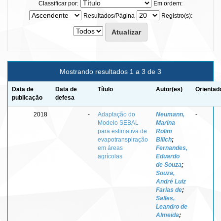
Classificar por:
Em ordem:
Resultados/Página
Registro(s):
Mostrando resultados 1 a 3 de 3
Data de
Data de
Título
Autor(es)
Orientad
publicação
defesa
2018
-
Adaptação do
Neumann,
-
Modelo SEBAL
Marina
para estimativa de
Rolim
evapotranspiração
Bilich
;
em áreas
Fernandes,
agrícolas
Eduardo
de Souza
;
Souza,
André Luiz
Farias de
;
Salles,
Leandro de
Almeida
;