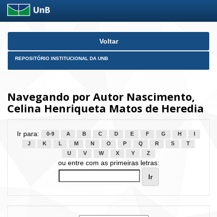
Skip
Voltar
navigation
REPOSITÓRIO INSTITUCIONAL DA UNB
Navegando por Autor Nascimento,
Celina Henriqueta Matos de Heredia
Ir para:
0-9
A
B
C
D
E
F
G
H
I
J
K
L
M
N
O
P
Q
R
S
T
U
V
W
X
Y
Z
ou entre com as primeiras letras: