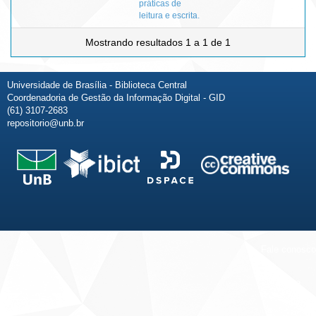
práticas de
leitura e escrita.
Mostrando resultados 1 a 1 de 1
Universidade de Brasília - Biblioteca Central
Coordenadoria de Gestão da Informação Digital - GID
(61) 3107-2683
repositorio@unb.br
Fale conosco
Sobre