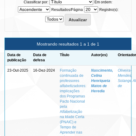
Classificar por:
Em ordem:
Resultados/Página
Registro(s):
Mostrando resultados 1 a 1 de 1
Data de
Data de
Título
Autor(es)
Orientador
publicação
defesa
23-Out-2025
16-Dez-2024
Formação
Nascimento,
Oliveira-
continuada de
Celina
Mendes,
professores
Henriqueta
Solange A
alfabetizadores:
Matos de
de
implicações
Heredia
dos Programas
Pacto Nacional
pela
Alfabetização
na Idade Certa
(PNAIC) e
Tempo de
Aprender nas