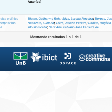
Autor(es)
gica e clínico-
Blume, Guilherme Reis
;
Silva, Lorena Ferreira
;
Borges, Jos
herpesvírus
Nakazato, Luciano
;
Terra, Juliano Pereira
;
Rabelo, Rogério 
ás
Aloísio Scalla
;
Sant’Ana, Fabiano José Ferreira de
Mostrando resultados 1 a 1 de 1