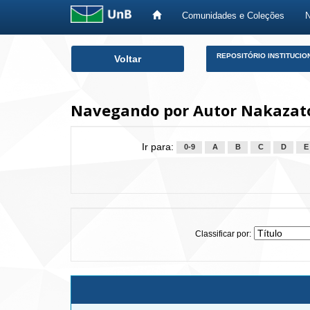
Comunidades e Coleções
Skip
REPOSITÓRIO INSTITUCIO
Voltar
navigation
Navegando por Autor Nakazato
Ir para:
0-9
A
B
C
D
E
Classificar por: