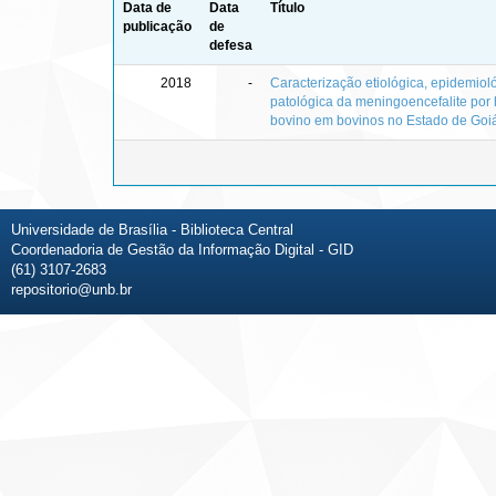
Data de
Data
Título
publicação
de
defesa
2018
-
Caracterização etiológica, epidemioló
patológica da meningoencefalite por 
bovino em bovinos no Estado de Goi
Universidade de Brasília - Biblioteca Central
Coordenadoria de Gestão da Informação Digital - GID
(61) 3107-2683
repositorio@unb.br