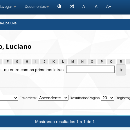
Navegar
Documentos
A-
A
A+
NAL DA UNB
, Luciano
F
G
H
I
J
K
L
M
N
O
P
Q
R
ou entre com as primeiras letras:
Em ordem:
Resultados/Página
Registro(
Mostrando resultados 1 a 1 de 1