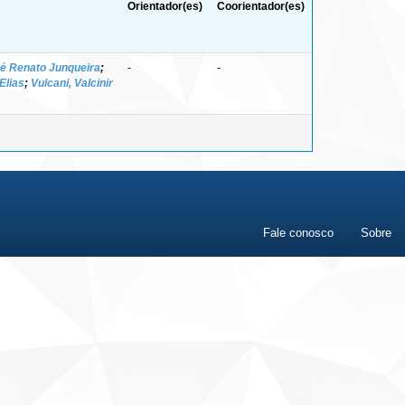
Orientador(es)
Coorientador(es)
é Renato Junqueira
;
-
-
Elias
;
Vulcani, Valcinir
Fale conosco
Sobre