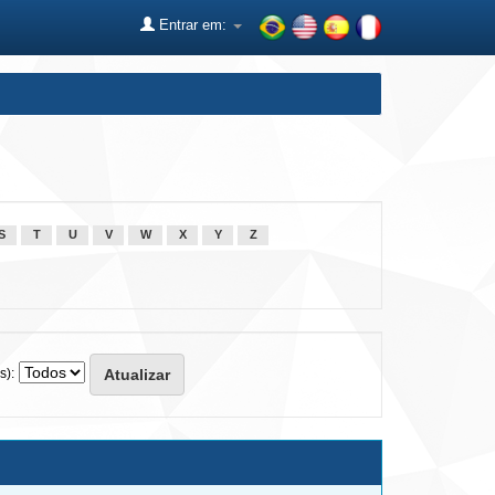
Entrar em:
S
T
U
V
W
X
Y
Z
s):