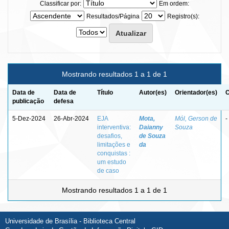
Classificar por:
Em ordem:
Resultados/Página
Registro(s):
Mostrando resultados 1 a 1 de 1
Data de
Data de
Título
Autor(es)
Orientador(es)
C
publicação
defesa
5-Dez-2024
26-Abr-2024
EJA
Mota,
Mól, Gerson de
-
interventiva:
Daianny
Souza
desafios,
de Souza
limitações e
da
conquistas :
um estudo
de caso
Mostrando resultados 1 a 1 de 1
Universidade de Brasília - Biblioteca Central