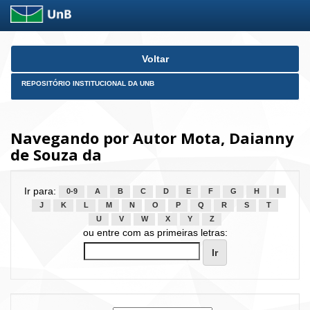
Skip
Voltar
navigation
REPOSITÓRIO INSTITUCIONAL DA UNB
Navegando por Autor Mota, Daianny
de Souza da
Ir para:
0-9
A
B
C
D
E
F
G
H
I
J
K
L
M
N
O
P
Q
R
S
T
U
V
W
X
Y
Z
ou entre com as primeiras letras: