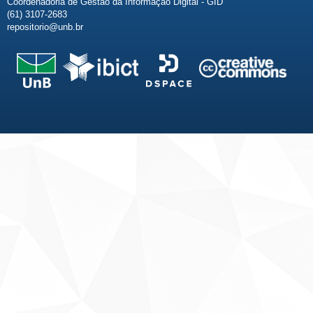
Coordenadoria de Gestão da Informação Digital - GID
(61) 3107-2683
repositorio@unb.br
Fale conosco
Sobre