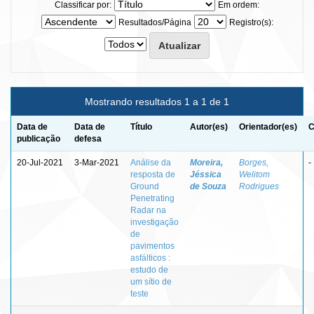
Classificar por:
Em ordem:
Resultados/Página
Registro(s):
Mostrando resultados 1 a 1 de 1
Data de
Data de
Título
Autor(es)
Orientador(es)
C
publicação
defesa
20-Jul-2021
3-Mar-2021
Análise da
Moreira,
Borges,
-
resposta de
Jéssica
Welitom
Ground
de Souza
Rodrigues
Penetrating
Radar na
investigação
de
pavimentos
asfálticos :
estudo de
um sítio de
teste