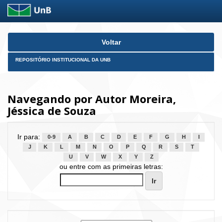
Skip
Voltar
navigation
REPOSITÓRIO INSTITUCIONAL DA UNB
Navegando por Autor Moreira,
Jéssica de Souza
Ir para:
0-9
A
B
C
D
E
F
G
H
I
J
K
L
M
N
O
P
Q
R
S
T
U
V
W
X
Y
Z
ou entre com as primeiras letras: