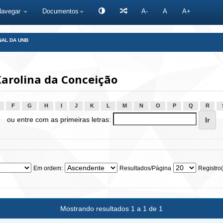
Navegar
Documentos
A-
A
A+
NAL DA UNB
arolina da Conceição
F
G
H
I
J
K
L
M
N
O
P
Q
R
ou entre com as primeiras letras:
Em ordem:
Resultados/Página
Registro(
Mostrando resultados 1 a 1 de 1