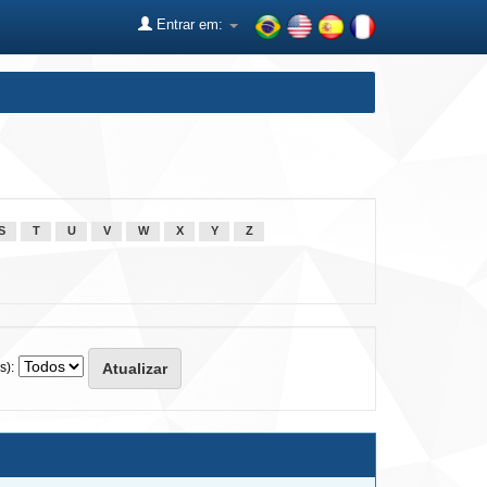
Entrar em:
S
T
U
V
W
X
Y
Z
s):