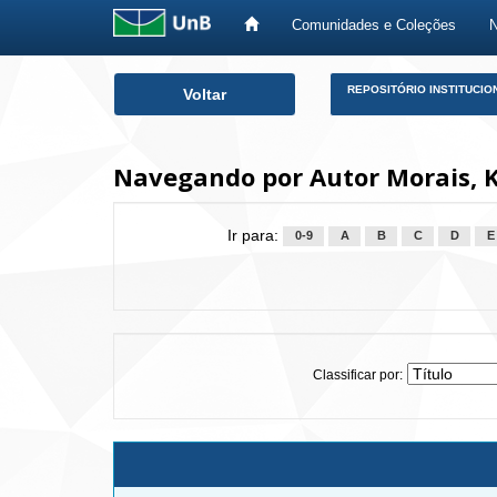
Comunidades e Coleções
Skip
REPOSITÓRIO INSTITUCIO
Voltar
navigation
Navegando por Autor Morais, K
Ir para:
0-9
A
B
C
D
E
Classificar por: