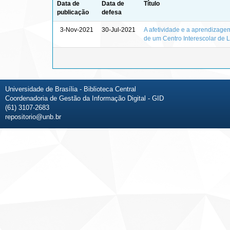
Data de
Data de
Título
publicação
defesa
3-Nov-2021
30-Jul-2021
A afetividade e a aprendizage
de um Centro Interescolar de L
Universidade de Brasília - Biblioteca Central
Coordenadoria de Gestão da Informação Digital - GID
(61) 3107-2683
repositorio@unb.br