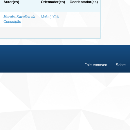
Autor(es)
Orientador(es)
Coorientador(es)
Morais, Karolina da
Mukai, Yûki
-
Conceição
Fale conosco
Sobre