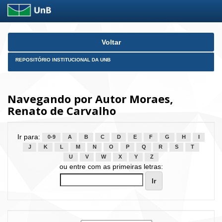
Skip
Voltar
navigation
REPOSITÓRIO INSTITUCIONAL DA UNB
Navegando por Autor Moraes,
Renato de Carvalho
Ir para:
0-9
A
B
C
D
E
F
G
H
I
J
K
L
M
N
O
P
Q
R
S
T
U
V
W
X
Y
Z
ou entre com as primeiras letras: