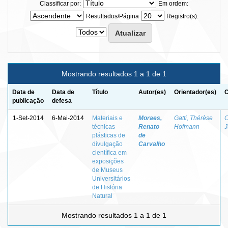
Classificar por:
Em ordem:
Resultados/Página
Registro(s):
Mostrando resultados 1 a 1 de 1
Data de
Data de
Título
Autor(es)
Orientador(es)
C
publicação
defesa
1-Set-2014
6-Mai-2014
Materiais e
Moraes,
Gatti, Thérèse
C
técnicas
Renato
Hofmann
J
plásticas de
de
divulgação
Carvalho
científica em
exposições
de Museus
Universitários
de História
Natural
Mostrando resultados 1 a 1 de 1