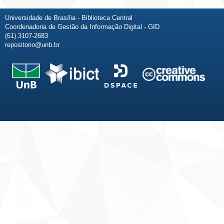
Universidade de Brasília - Biblioteca Central
Coordenadoria de Gestão da Informação Digital - GID
(61) 3107-2683
repositorio@unb.br
Fale conosco
Sobre