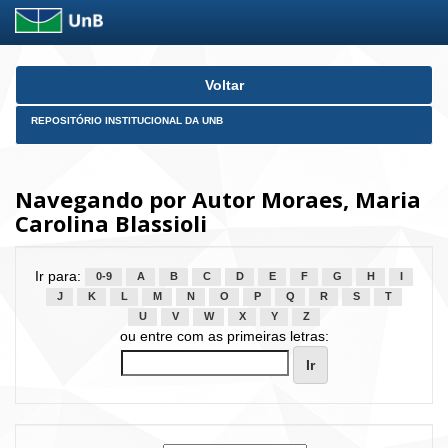
Skip
Voltar
navigation
REPOSITÓRIO INSTITUCIONAL DA UNB
Navegando por Autor Moraes, Maria
Carolina Blassioli
Ir para:
0-9
A
B
C
D
E
F
G
H
I
J
K
L
M
N
O
P
Q
R
S
T
U
V
W
X
Y
Z
ou entre com as primeiras letras: