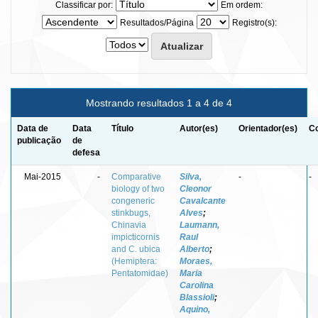
Classificar por:
Em ordem:
Resultados/Página
Registro(s):
Mostrando resultados 1 a 4 de 4
Data de
Data
Título
Autor(es)
Orientador(es)
Co
publicação
de
defesa
Mai-2015
-
Comparative
Silva,
-
-
biology of two
Cleonor
congeneric
Cavalcante
stinkbugs,
Alves
;
Chinavia
Laumann,
impicticornis
Raul
and C. ubica
Alberto
;
(Hemiptera:
Moraes,
Pentatomidae)
Maria
Carolina
Blassioli
;
Aquino,