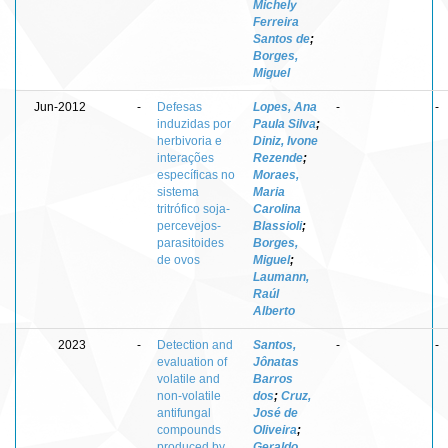
Michely
Ferreira
Santos de
;
Borges,
Miguel
Jun-2012
-
Defesas
Lopes, Ana
-
-
induzidas por
Paula Silva
;
herbivoria e
Diniz, Ivone
interações
Rezende
;
específicas no
Moraes,
sistema
Maria
tritrófico soja-
Carolina
percevejos-
Blassioli
;
parasitoides
Borges,
de ovos
Miguel
;
Laumann,
Raúl
Alberto
2023
-
Detection and
Santos,
-
-
evaluation of
Jônatas
volatile and
Barros
non-volatile
dos
;
Cruz,
antifungal
José de
compounds
Oliveira
;
produced by
Geraldo,