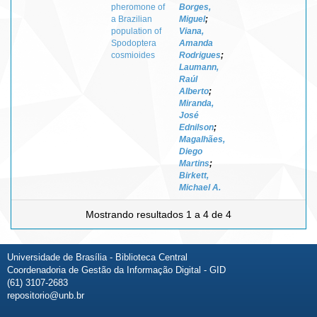
pheromone of
Borges,
a Brazilian
Miguel
;
population of
Viana,
Spodoptera
Amanda
cosmioides
Rodrigues
;
Laumann,
Raúl
Alberto
;
Miranda,
José
Ednilson
;
Magalhães,
Diego
Martins
;
Birkett,
Michael A.
Mostrando resultados 1 a 4 de 4
Universidade de Brasília - Biblioteca Central
Coordenadoria de Gestão da Informação Digital - GID
(61) 3107-2683
repositorio@unb.br