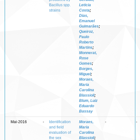
Bacillus spp.
Leticia
strains
Costa
;
Dias,
Emanuel
Guimarães
;
Queiroz,
Paulo
Roberto
Martins
;
Monnerat,
Rose
Gomes
;
Borges,
Miguel
;
Moraes,
Maria
Carolina
Blassioli
;
Blum, Luiz
Eduardo
Bassay
Mai-2016
-
Identification
Moraes,
-
-
and field
Maria
evaluation of
Carolina
the sex
Blassioli
;