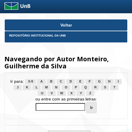
Skip
Voltar
navigation
REPOSITÓRIO INSTITUCIONAL DA UNB
Navegando por Autor Monteiro,
Guilherme da Silva
Ir para:
0-9
A
B
C
D
E
F
G
H
I
J
K
L
M
N
O
P
Q
R
S
T
U
V
W
X
Y
Z
ou entre com as primeiras letras: