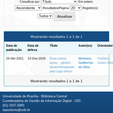
Classificar por:
Em ordem:
Resultados/Página
Registro(s):
Mostrando resultados 1 a 1 de 1
Data de
Data de
Título
Autor(es)
Orientador
publicação
defesa
25-Abr-2021
14-Dez-2020
Eram outras
Monteiro,
Pacheco,
vezes... gênero
Guilherme
Sulian Viei
desterritorializado
da Silva
pelo jogo cênico
Mostrando resultados 1 a 1 de 1
Universidade de Brasília - Biblioteca Central
Coordenadoria de Gestão da Informação Digital - GID
(61) 3107-2683
repositorio@unb.br