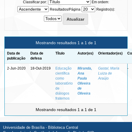
Classificar por:
Em ordem:
Resultados/Página
Registro(s):
Mostrando resultados 1 a 1 de 1
Data de
Data de
Título
Autor(es)
Orientador(es)
Co
publicação
defesa
2-Jun-2020
18-Out-2019
Educação
Miranda,
Gastal, Maria
-
científica
Ana
Luiza de
como
Paula
Araújo
laboratório
Oliveira
de
de
diálogos
Oliveira
fraternos
Mostrando resultados 1 a 1 de 1
Universidade de Brasília - Biblioteca Central