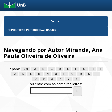
Skip
Voltar
navigation
REPOSITÓRIO INSTITUCIONAL DA UNB
Navegando por Autor Miranda, Ana
Paula Oliveira de Oliveira
Ir para:
0-9
A
B
C
D
E
F
G
H
I
J
K
L
M
N
O
P
Q
R
S
T
U
V
W
X
Y
Z
ou entre com as primeiras letras: