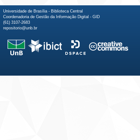
Universidade de Brasília - Biblioteca Central
Coordenadoria de Gestão da Informação Digital - GID
(61) 3107-2683
repositorio@unb.br
Fale conosco
Sobre