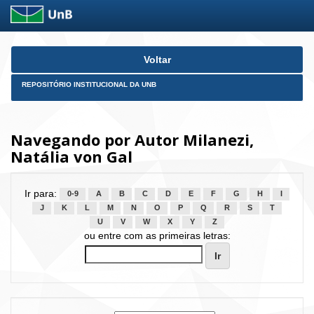
Skip
Voltar
navigation
REPOSITÓRIO INSTITUCIONAL DA UNB
Navegando por Autor Milanezi,
Natália von Gal
Ir para:
0-9
A
B
C
D
E
F
G
H
I
J
K
L
M
N
O
P
Q
R
S
T
U
V
W
X
Y
Z
ou entre com as primeiras letras: