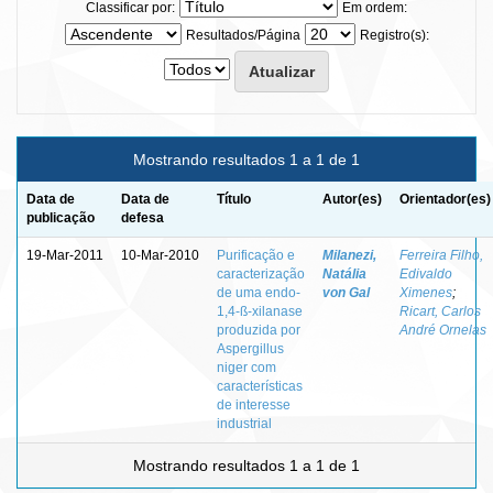
Classificar por:
Em ordem:
Resultados/Página
Registro(s):
Mostrando resultados 1 a 1 de 1
Data de
Data de
Título
Autor(es)
Orientador(es)
publicação
defesa
19-Mar-2011
10-Mar-2010
Purificação e
Milanezi,
Ferreira Filho,
caracterização
Natália
Edivaldo
de uma endo-
von Gal
Ximenes
;
1,4-ß-xilanase
Ricart, Carlos
produzida por
André Ornelas
Aspergillus
niger com
características
de interesse
industrial
Mostrando resultados 1 a 1 de 1