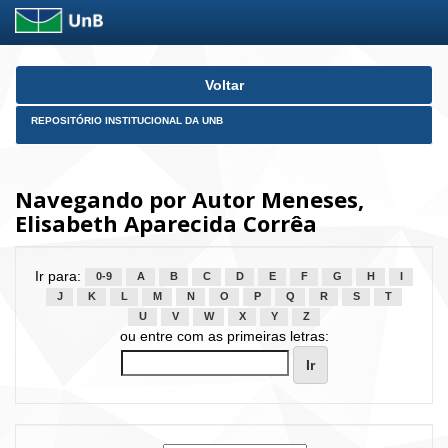
Skip
Voltar
navigation
REPOSITÓRIO INSTITUCIONAL DA UNB
Navegando por Autor Meneses,
Elisabeth Aparecida Corrêa
Ir para:
0-9
A
B
C
D
E
F
G
H
I
J
K
L
M
N
O
P
Q
R
S
T
U
V
W
X
Y
Z
ou entre com as primeiras letras: