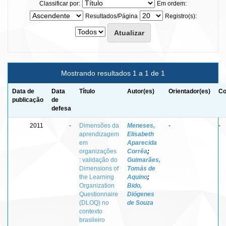
Classificar por:
Em ordem:
Resultados/Página
Registro(s):
Mostrando resultados 1 a 1 de 1
Data de
Data
Título
Autor(es)
Orientador(es)
Co
publicação
de
defesa
2011
-
Dimensões da
Meneses,
-
-
aprendizagem
Elisabeth
em
Aparecida
organizações
Corrêa
;
: validação do
Guimarães,
Dimensions of
Tomás de
the Learning
Aquino
;
Organization
Bido,
Questionnaire
Diógenes
(DLOQ) no
de Souza
contexto
brasileiro