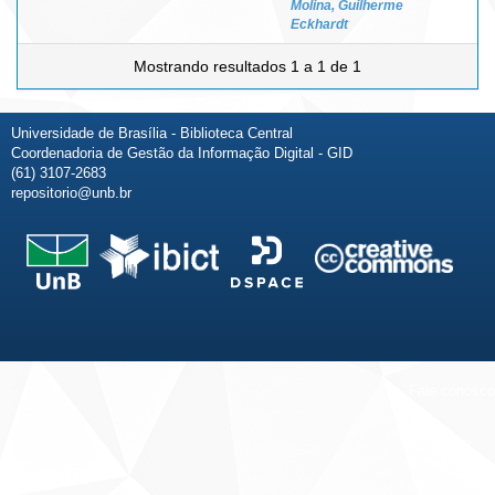
Molina, Guilherme
Eckhardt
Mostrando resultados 1 a 1 de 1
Universidade de Brasília - Biblioteca Central
Coordenadoria de Gestão da Informação Digital - GID
(61) 3107-2683
repositorio@unb.br
Fale conosco
Sobre