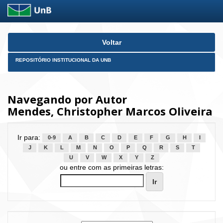
Skip
Voltar
navigation
REPOSITÓRIO INSTITUCIONAL DA UNB
Navegando por Autor
Mendes, Christopher Marcos Oliveira
Ir para:
0-9
A
B
C
D
E
F
G
H
I
J
K
L
M
N
O
P
Q
R
S
T
U
V
W
X
Y
Z
ou entre com as primeiras letras: