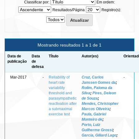
Classificar por:
Em ordem:
Resultados/Página
Registro(s):
Mostrando resultados 1 a 1 de 1
Data de
Data
Título
Autor(es)
Orientad
publicação
de
defesa
Mar-2017
-
Reliability of
Cruz, Carlos
-
heart rate
Janssen Gomes da
;
variability
Rolim, Paloma da
threshold and
Silva
;
Pires, Deleon
parasympathetic
de Souza
;
reactivation after
Mendes, Christopher
a submaximal
Marcos Oliveira
;
exercise test
Paula, Gabriel
Monteiro de
;
Porto, Luiz
Guilherme Grossi
;
Garcia, Giliard Lago
;