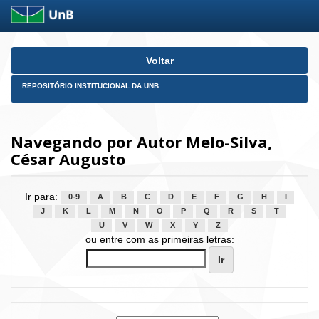
Skip
Voltar
navigation
REPOSITÓRIO INSTITUCIONAL DA UNB
Navegando por Autor Melo-Silva,
César Augusto
Ir para:
0-9
A
B
C
D
E
F
G
H
I
J
K
L
M
N
O
P
Q
R
S
T
U
V
W
X
Y
Z
ou entre com as primeiras letras: