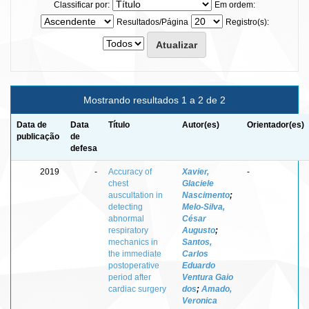
Classificar por:
Em ordem:
Resultados/Página
Registro(s):
Mostrando resultados 1 a 2 de 2
Data de
Data
Título
Autor(es)
Orientador(es)
publicação
de
defesa
2019
-
Accuracy of
Xavier,
-
chest
Glaciele
auscultation in
Nascimento
;
detecting
Melo-Silva,
abnormal
César
respiratory
Augusto
;
mechanics in
Santos,
the immediate
Carlos
postoperative
Eduardo
period after
Ventura Gaio
cardiac surgery
dos
;
Amado,
Veronica