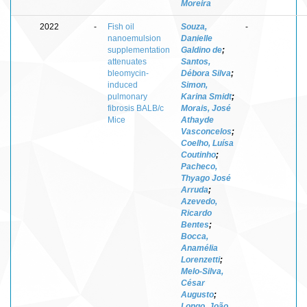
Moreira
2022
-
Fish oil
Souza,
-
nanoemulsion
Danielle
supplementation
Galdino de
;
attenuates
Santos,
bleomycin-
Débora Silva
;
induced
Simon,
pulmonary
Karina Smidt
;
fibrosis BALB/c
Morais, José
Mice
Athayde
Vasconcelos
;
Coelho, Luísa
Coutinho
;
Pacheco,
Thyago José
Arruda
;
Azevedo,
Ricardo
Bentes
;
Bocca,
Anamélia
Lorenzetti
;
Melo-Silva,
César
Augusto
;
Longo, João