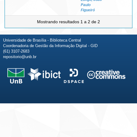
Paulo
Figueiró
Mostrando resultados 1 a 2 de 2
Universidade de Brasília - Biblioteca Central
Coordenadoria de Gestão da Informação Digital - GID
(61) 3107-2683
repositorio@unb.br
Fale conosco
Sobre