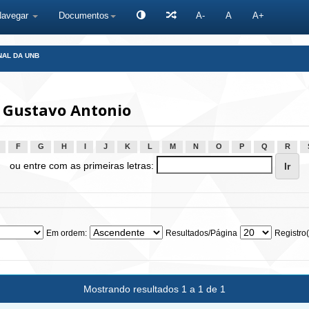
Navegar
Documentos
A-
A
A+
NAL DA UNB
 Gustavo Antonio
F
G
H
I
J
K
L
M
N
O
P
Q
R
ou entre com as primeiras letras:
Em ordem:
Resultados/Página
Registro(
Mostrando resultados 1 a 1 de 1