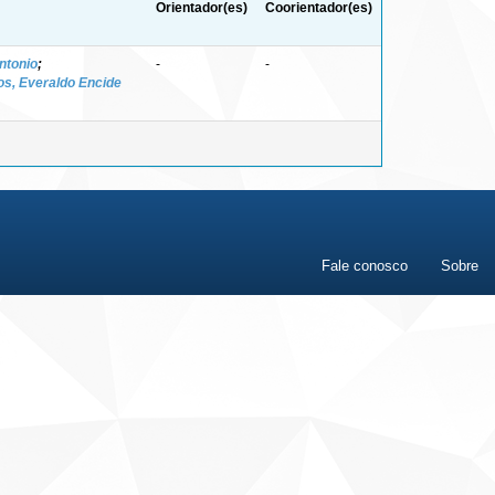
Orientador(es)
Coorientador(es)
ntonio
;
-
-
s, Everaldo Encide
Fale conosco
Sobre