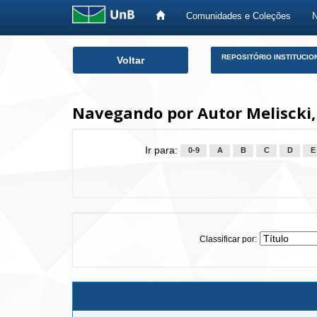
Comunidades e Coleções
Skip
REPOSITÓRIO INSTITUCIO
Voltar
navigation
Navegando por Autor Meliscki,
Ir para:
0-9
A
B
C
D
E
Classificar por: