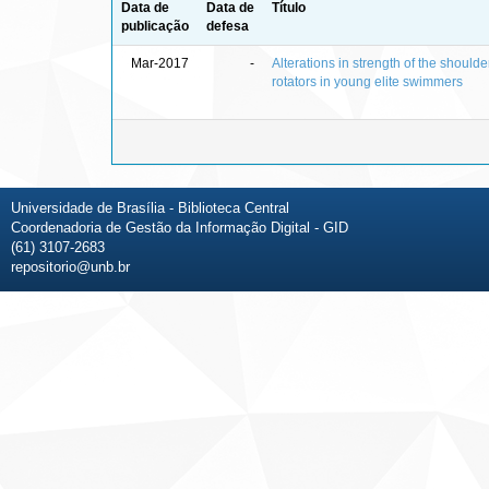
Data de
Data de
Título
publicação
defesa
Mar-2017
-
Alterations in strength of the shoulde
rotators in young elite swimmers
Universidade de Brasília - Biblioteca Central
Coordenadoria de Gestão da Informação Digital - GID
(61) 3107-2683
repositorio@unb.br