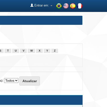
Entrar em:
S
T
U
V
W
X
Y
Z
s):