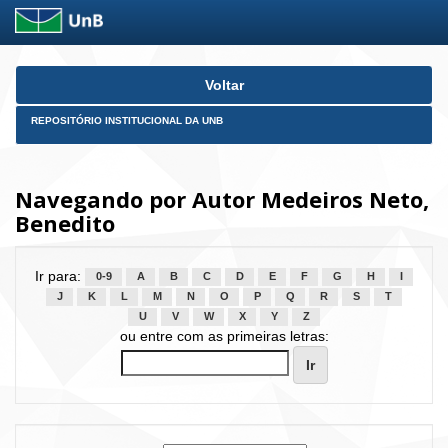
Skip
Voltar
navigation
REPOSITÓRIO INSTITUCIONAL DA UNB
Navegando por Autor Medeiros Neto,
Benedito
Ir para:
0-9
A
B
C
D
E
F
G
H
I
J
K
L
M
N
O
P
Q
R
S
T
U
V
W
X
Y
Z
ou entre com as primeiras letras: