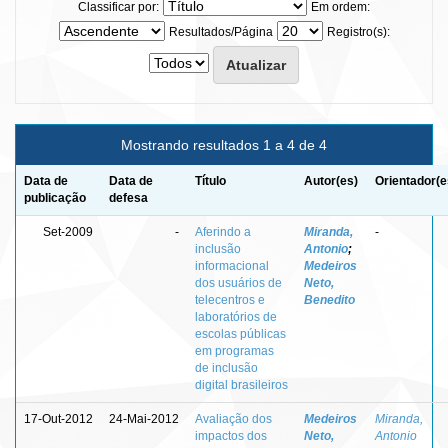
Classificar por:
Em ordem:
Resultados/Página
Registro(s):
Mostrando resultados 1 a 4 de 4
Data de
Data de
Título
Autor(es)
Orientador(e
publicação
defesa
Set-2009
-
Aferindo a
Miranda,
-
inclusão
Antonio
;
informacional
Medeiros
dos usuários de
Neto,
telecentros e
Benedito
laboratórios de
escolas públicas
em programas
de inclusão
digital brasileiros
17-Out-2012
24-Mai-2012
Avaliação dos
Medeiros
Miranda,
impactos dos
Neto,
Antonio