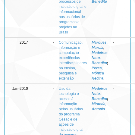
processos de
Benedito
inclusão digital e
informacional
nos usuários de
programas e
projetos no
Brasil
2017
-
Comunicação,
Marques,
-
informação e
Márcia
;
computação :
Medeiros
experiências
Neto,
interdisciplinares
Benedito
;
no ensino,
Peres,
pesquisa e
Mônica
extensão
Regina
Jan-2010
-
Uso da
Medeiros
-
tecnologia e
Neto,
acesso à
Benedito
;
informação
Miranda,
pelos usuários
Antonio
do programa
Gesac e de
ações de
inclusão digital
do governo