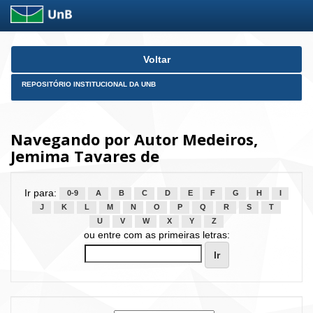
Skip
Voltar
navigation
REPOSITÓRIO INSTITUCIONAL DA UNB
Navegando por Autor Medeiros,
Jemima Tavares de
Ir para:
0-9
A
B
C
D
E
F
G
H
I
J
K
L
M
N
O
P
Q
R
S
T
U
V
W
X
Y
Z
ou entre com as primeiras letras: