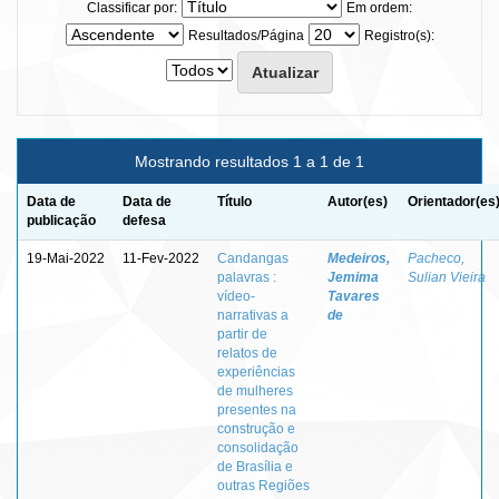
Classificar por:
Em ordem:
Resultados/Página
Registro(s):
Mostrando resultados 1 a 1 de 1
Data de
Data de
Título
Autor(es)
Orientador(es
publicação
defesa
19-Mai-2022
11-Fev-2022
Candangas
Medeiros,
Pacheco,
palavras :
Jemima
Sulian Vieira
vídeo-
Tavares
narrativas a
de
partir de
relatos de
experiências
de mulheres
presentes na
construção e
consolidação
de Brasília e
outras Regiões