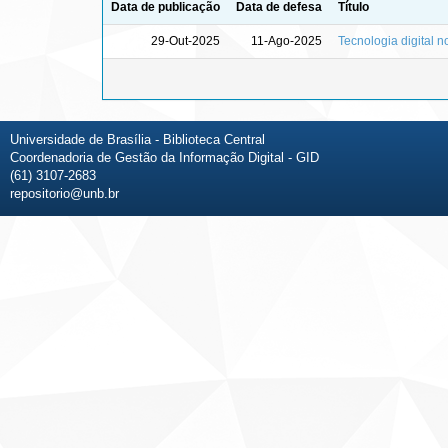
Data de publicação
Data de defesa
Título
29-Out-2025
11-Ago-2025
Tecnologia digital n
Universidade de Brasília - Biblioteca Central
Coordenadoria de Gestão da Informação Digital - GID
(61) 3107-2683
repositorio@unb.br