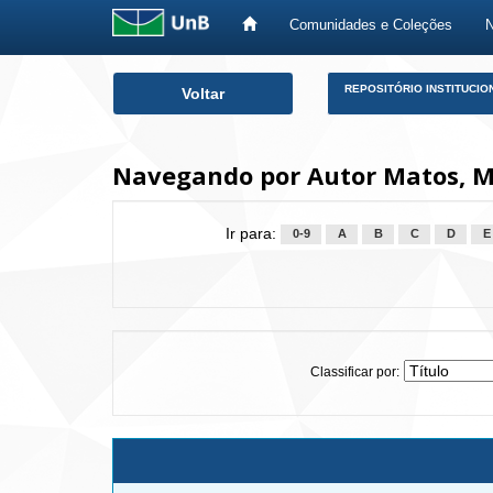
Comunidades e Coleções
Skip
REPOSITÓRIO INSTITUCIO
Voltar
navigation
Navegando por Autor Matos, Ma
Ir para:
0-9
A
B
C
D
E
Classificar por: