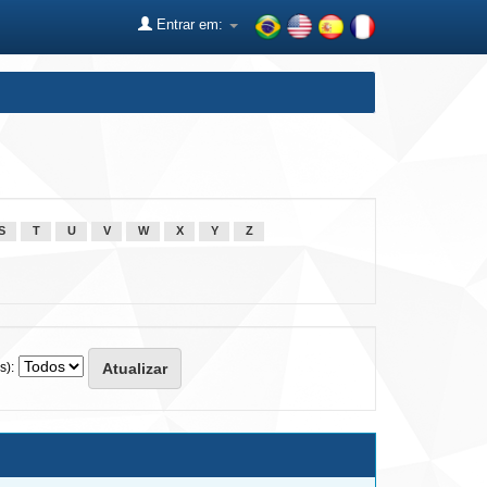
Entrar em:
S
T
U
V
W
X
Y
Z
s):