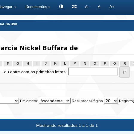
Navegar
Documentos
A-
A
A+
NAL DA UNB
rcia Nickel Buffara de
F
G
H
I
J
K
L
M
N
O
P
Q
R
ou entre com as primeiras letras:
Em ordem:
Resultados/Página
Registro(
Mostrando resultados 1 a 1 de 1