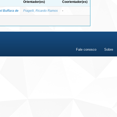
Orientador(es)
Coorientador(es)
el Buffara de
Fragelli, Ricardo Ramos
-
Fale conosco
Sobre