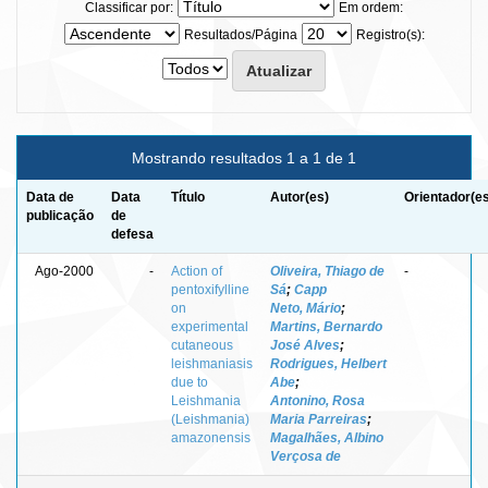
Classificar por:
Em ordem:
Resultados/Página
Registro(s):
Mostrando resultados 1 a 1 de 1
Data de
Data
Título
Autor(es)
Orientador(e
publicação
de
defesa
Ago-2000
-
Action of
Oliveira, Thiago de
-
pentoxifylline
Sá
;
Capp
on
Neto, Mário
;
experimental
Martins, Bernardo
cutaneous
José Alves
;
leishmaniasis
Rodrigues, Helbert
due to
Abe
;
Leishmania
Antonino, Rosa
(Leishmania)
Maria Parreiras
;
amazonensis
Magalhães, Albino
Verçosa de