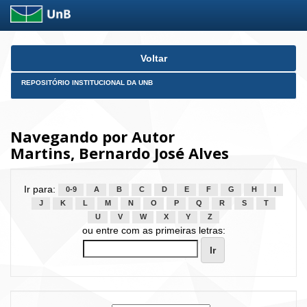
Skip
Voltar
navigation
REPOSITÓRIO INSTITUCIONAL DA UNB
Navegando por Autor
Martins, Bernardo José Alves
Ir para:
0-9
A
B
C
D
E
F
G
H
I
J
K
L
M
N
O
P
Q
R
S
T
U
V
W
X
Y
Z
ou entre com as primeiras letras: