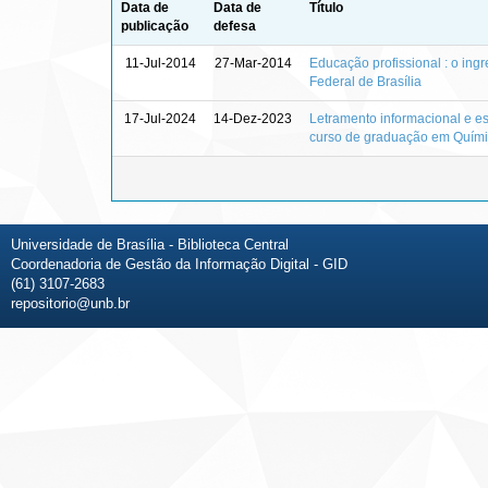
Data de
Data de
Título
publicação
defesa
11-Jul-2014
27-Mar-2014
Educação profissional : o ing
Federal de Brasília
17-Jul-2024
14-Dez-2023
Letramento informacional e e
curso de graduação em Química
Universidade de Brasília - Biblioteca Central
Coordenadoria de Gestão da Informação Digital - GID
(61) 3107-2683
repositorio@unb.br