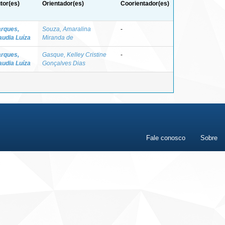
tor(es)
Orientador(es)
Coorientador(es)
rques,
Souza, Amaralina
-
audia Luíza
Miranda de
rques,
Gasque, Kelley Cristine
-
audia Luíza
Gonçalves Dias
Fale conosco
Sobre