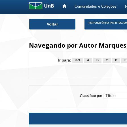
Comunidades e Coleções
Skip
REPOSITÓRIO INSTITUCIO
Voltar
navigation
Navegando por Autor Marques,
Ir para:
0-9
A
B
C
D
E
Classificar por: