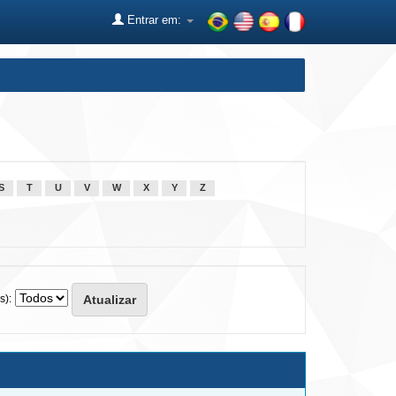
Entrar em:
S
T
U
V
W
X
Y
Z
s):