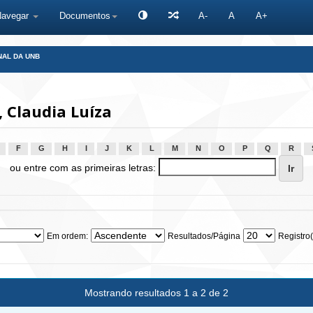
Navegar
Documentos
A-
A
A+
NAL DA UNB
 Claudia Luíza
F
G
H
I
J
K
L
M
N
O
P
Q
R
ou entre com as primeiras letras:
Em ordem:
Resultados/Página
Registro(
Mostrando resultados 1 a 2 de 2