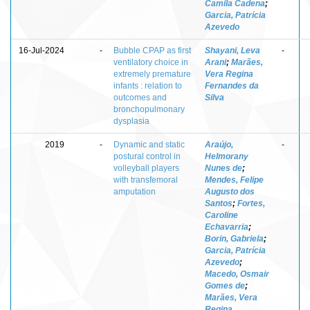
Camila Cadena
;
Garcia, Patrícia
Azevedo
16-Jul-2024
-
Bubble CPAP as first
Shayani, Leva
-
ventilatory choice in
Arani
;
Marães,
extremely premature
Vera Regina
infants : relation to
Fernandes da
outcomes and
Silva
bronchopulmonary
dysplasia
2019
-
Dynamic and static
Araújo,
-
postural control in
Helmorany
volleyball players
Nunes de
;
with transfemoral
Mendes, Felipe
amputation
Augusto dos
Santos
;
Fortes,
Caroline
Echavarria
;
Borin, Gabriela
;
Garcia, Patrícia
Azevedo
;
Macedo, Osmair
Gomes de
;
Marães, Vera
Regina