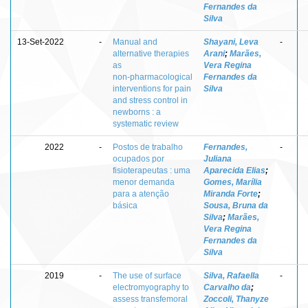
Fernandes da
Silva
13-Set-2022
-
Manual and
Shayani, Leva
-
alternative therapies
Arani
;
Marães,
as
Vera Regina
non‑pharmacological
Fernandes da
interventions for pain
Silva
and stress control in
newborns : a
systematic review
2022
-
Postos de trabalho
Fernandes,
-
ocupados por
Juliana
fisioterapeutas : uma
Aparecida Elias
;
menor demanda
Gomes, Marília
para a atenção
Miranda Forte
;
básica
Sousa, Bruna da
Silva
;
Marães,
Vera Regina
Fernandes da
Silva
2019
-
The use of surface
Silva, Rafaella
-
electromyography to
Carvalho da
;
assess transfemoral
Zoccoli, Thanyze