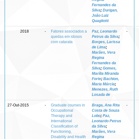
Fernandes da
Silva
;
Durigan,
João Luiz
Quagliotti
2018
-
Fatores associados a
Paz, Leonardo
-
quedas em idosos
Petrus da Silva
;
com catarata
Borges, Larissa
de Lima
;
Marães, Vera
Regina
Fernandes da
Silva
;
Gomes,
Marília Miranda
Forte
;
Bachion,
Maria Márcia
;
Menezes, Ruth
Losada de
27-Out-2015
-
Graduate courses in
Braga, Ana Rita
-
Occupational
Costa de Souza
Therapy and
Lobo
;
Paz,
International
Leonardo Petrus
Classification of
da Silva
;
Functioning,
Marães, Vera
Disability and Health
Regina