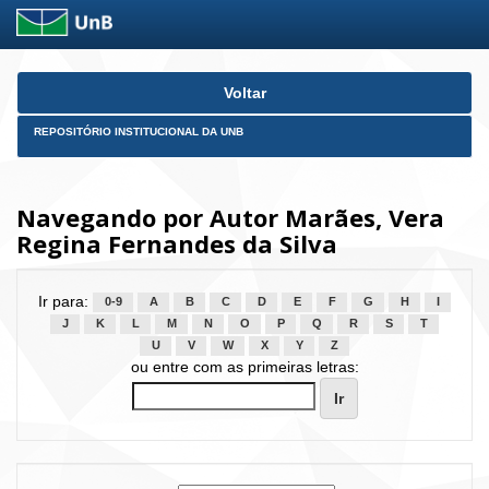
Skip
Voltar
navigation
REPOSITÓRIO INSTITUCIONAL DA UNB
Navegando por Autor Marães, Vera
Regina Fernandes da Silva
Ir para:
0-9
A
B
C
D
E
F
G
H
I
J
K
L
M
N
O
P
Q
R
S
T
U
V
W
X
Y
Z
ou entre com as primeiras letras: