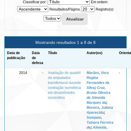
Classificar por:
Em ordem:
Resultados/Página
Registro(s):
Mostrando resultados 1 a 8 de 8
Data de
Data
Título
Autor(es)
Orient
publicação
de
defesa
2014
-
Avaliação do quadril
Marães, Vera
-
de amputados
Regina
transfemoral durante
Fernandes da
contração isométrica
Silva
;
Cruz,
em dinamômetro
Bruna Oliveira
isocinético
de Almeida
Marques da
;
Moreira, Juliana
Aparecida
;
Sampaio,
Tainara Ferreira
de
;
Almeida,