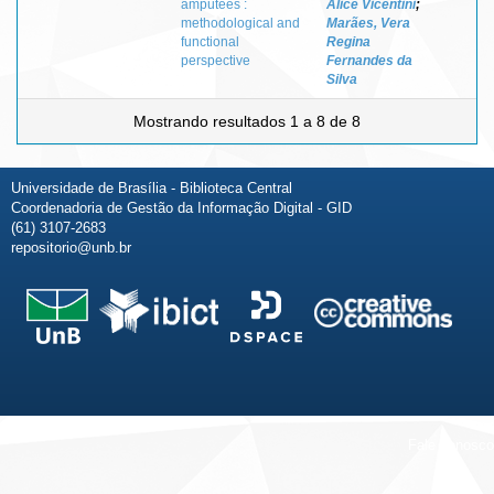
amputees :
Alice Vicentini
;
methodological and
Marães, Vera
functional
Regina
perspective
Fernandes da
Silva
Mostrando resultados 1 a 8 de 8
Universidade de Brasília - Biblioteca Central
Coordenadoria de Gestão da Informação Digital - GID
(61) 3107-2683
repositorio@unb.br
Fale conosco