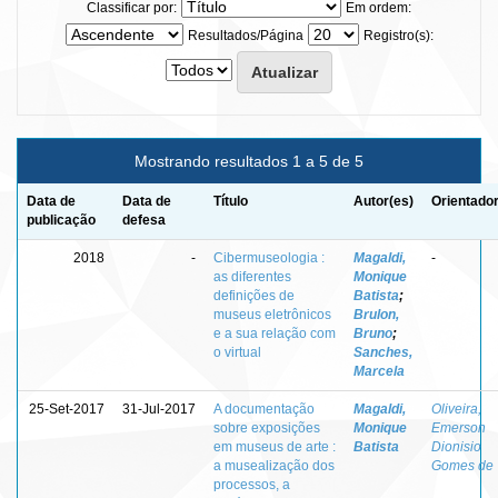
Classificar por:
Em ordem:
Resultados/Página
Registro(s):
Mostrando resultados 1 a 5 de 5
Data de
Data de
Título
Autor(es)
Orientador
publicação
defesa
2018
-
Cibermuseologia :
Magaldi,
-
as diferentes
Monique
definições de
Batista
;
museus eletrônicos
Brulon,
e a sua relação com
Bruno
;
o virtual
Sanches,
Marcela
25-Set-2017
31-Jul-2017
A documentação
Magaldi,
Oliveira,
sobre exposições
Monique
Emerson
em museus de arte :
Batista
Dionisio
a musealização dos
Gomes de
processos, a