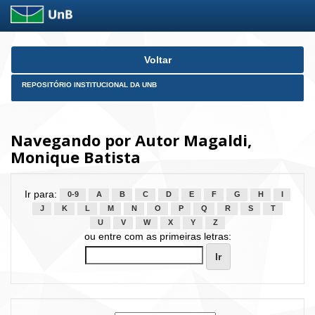
Skip
Voltar
navigation
REPOSITÓRIO INSTITUCIONAL DA UNB
Navegando por Autor Magaldi,
Monique Batista
Ir para:
0-9
A
B
C
D
E
F
G
H
I
J
K
L
M
N
O
P
Q
R
S
T
U
V
W
X
Y
Z
ou entre com as primeiras letras: