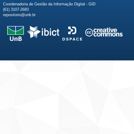
Coordenadoria de Gestão da Informação Digital - GID
(61) 3107-2683
repositorio@unb.br
Fale conosco
Sobre