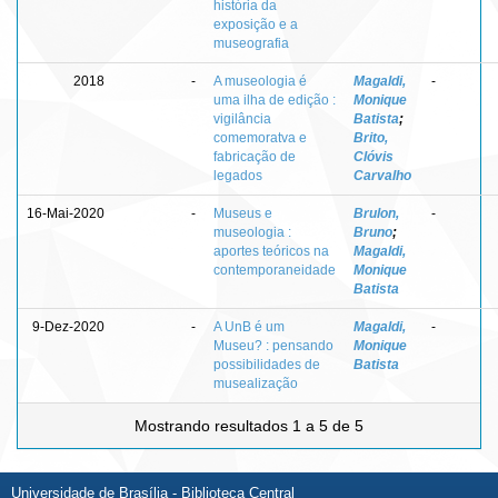
história da
exposição e a
museografia
2018
-
A museologia é
Magaldi,
-
uma ilha de edição :
Monique
vigilância
Batista
;
comemoratva e
Brito,
fabricação de
Clóvis
legados
Carvalho
16-Mai-2020
-
Museus e
Brulon,
-
museologia :
Bruno
;
aportes teóricos na
Magaldi,
contemporaneidade
Monique
Batista
9-Dez-2020
-
A UnB é um
Magaldi,
-
Museu? : pensando
Monique
possibilidades de
Batista
musealização
Mostrando resultados 1 a 5 de 5
Universidade de Brasília - Biblioteca Central