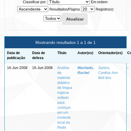
Classificar por:
Em ordem:
Resultados/Página
Registro(s):
Mostrando resultados 1 a 1 de 1
Data de
Data de
Título
Autor(es)
Orientador(es)
Co
publicação
defesa
16-Jun-2008
16-Jun-2008
Análise
Machado,
Santos,
-
de
Rachel
Cynthia Ann
material
Bell dos
didático
de língua
inglesa
voltado
para
crianças
em um
contexto
local da
Rede