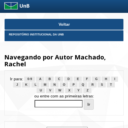
Skip
Voltar
navigation
REPOSITÓRIO INSTITUCIONAL DA UNB
Navegando por Autor Machado,
Rachel
Ir para:
0-9
A
B
C
D
E
F
G
H
I
J
K
L
M
N
O
P
Q
R
S
T
U
V
W
X
Y
Z
ou entre com as primeiras letras: