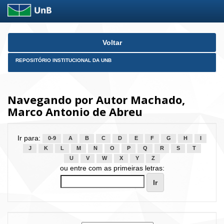
Skip
Voltar
navigation
REPOSITÓRIO INSTITUCIONAL DA UNB
Navegando por Autor Machado,
Marco Antonio de Abreu
Ir para:
0-9
A
B
C
D
E
F
G
H
I
J
K
L
M
N
O
P
Q
R
S
T
U
V
W
X
Y
Z
ou entre com as primeiras letras: