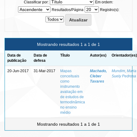
Classificar por:
Em ordem:
Resultados/Página
Registro(s):
Mostrando resultados 1 a 1 de 1
Data de
Data de
Título
Autor(es)
Orientador(es)
publicação
defesa
20-Jun-2017
31-Mar-2017
Mapas
Machado,
Mundim, Maria
conceituais
Cleber
Suely Pedrosa
como
Tavares
instrumento
avaliação em
de estudos de
termodinâmica
no ensino
médio
Mostrando resultados 1 a 1 de 1