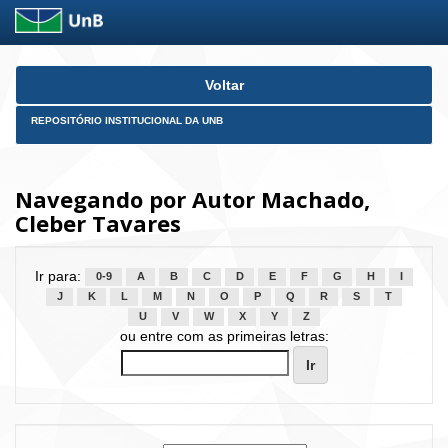
Skip
Voltar
navigation
REPOSITÓRIO INSTITUCIONAL DA UNB
Navegando por Autor Machado,
Cleber Tavares
Ir para:
0-9
A
B
C
D
E
F
G
H
I
J
K
L
M
N
O
P
Q
R
S
T
U
V
W
X
Y
Z
ou entre com as primeiras letras: