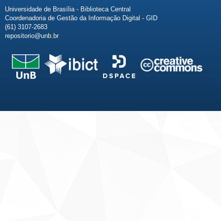
Universidade de Brasília - Biblioteca Central
Coordenadoria de Gestão da Informação Digital - GID
(61) 3107-2683
repositorio@unb.br
Fale conosco
Sobre