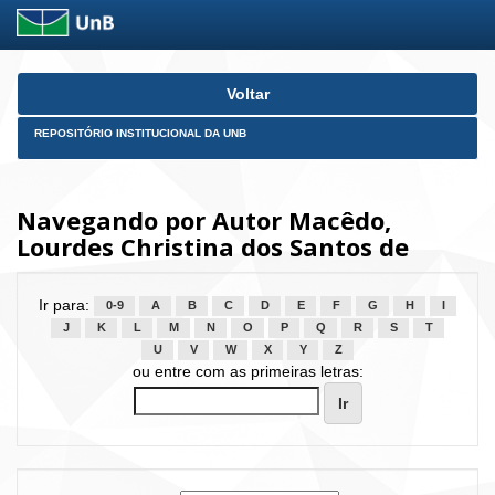
Skip
Voltar
navigation
REPOSITÓRIO INSTITUCIONAL DA UNB
Navegando por Autor Macêdo,
Lourdes Christina dos Santos de
Ir para:
0-9
A
B
C
D
E
F
G
H
I
J
K
L
M
N
O
P
Q
R
S
T
U
V
W
X
Y
Z
ou entre com as primeiras letras: