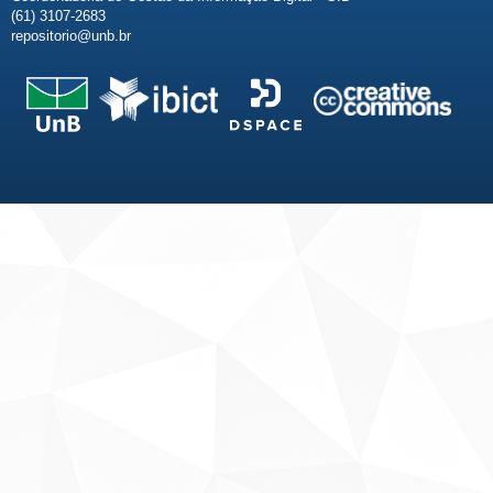
(61) 3107-2683
repositorio@unb.br
Fale conosco
Sobre