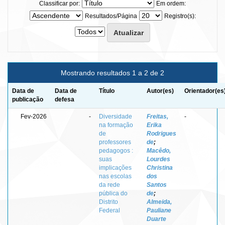
Classificar por:
Em ordem:
Resultados/Página
Registro(s):
Mostrando resultados 1 a 2 de 2
Data de
Data de
Título
Autor(es)
Orientador(es
publicação
defesa
Fev-2026
-
Diversidade
Freitas,
-
na formação
Erika
de
Rodrigues
professores
de
;
pedagogos :
Macêdo,
suas
Lourdes
implicações
Christina
nas escolas
dos
da rede
Santos
pública do
de
;
Distrito
Almeida,
Federal
Pauliane
Duarte