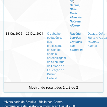
de
;
Dantas,
Otília
Maria
Alves da
Nóbrega
Alberto
14-Out-2025
16-Dez-2024
O trabalho
Macêdo,
Dantas, Otília
pedagógico
Lourdes
Maria Alves da
das
Christina
Nóbrega
professoras
dos
Alberto
da sala de
Santos de
apoio à
aprendizagem
da Secretaria
de Estado de
Educação do
Distrito
Federal
Mostrando resultados 1 a 2 de 2
Universidade de Brasília - Biblioteca Central
Coordenadoria de Gestão da Informação Digital - GID