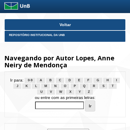
Skip
Voltar
navigation
REPOSITÓRIO INSTITUCIONAL DA UNB
Navegando por Autor Lopes, Anne
Neiry de Mendonça
Ir para:
0-9
A
B
C
D
E
F
G
H
I
J
K
L
M
N
O
P
Q
R
S
T
U
V
W
X
Y
Z
ou entre com as primeiras letras: