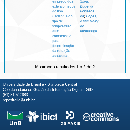
emprego dos
Silva,
extensômetros
Eugênia
do tipo
Fonseca
Carlson e do
da
;
Lopes,
tipo de
Anne Neiry
temperatura
de
auto
Mendonça
compensável
para
determinação
da retração
autógena
Mostrando resultados 1 a 2 de 2
Universidade de Brasília - Biblioteca Central
Coordenadoria de Gestão da Informação Digital - GID
(61) 3107-2683
repositorio@unb.br