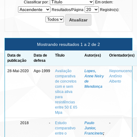
Classificar por:
Em ordem:
Resultados/Página
Registro(s):
Mostrando resultados 1 a 2 de 2
Data de
Data de
Título
Autor(es)
Orientador(es)
publicação
defesa
28-Mai-2020
Ago-1999
Avaliação
Lopes,
Nepomuceno,
comparativa
Anne Neiry
Antônio
de concretos
de
Alberto
com e sem
Mendonça
sílica ativa
para
resistências
entre 50 E 65
Mpa
2018
-
Estudo
Paulo
-
comparativo
Junior,
entre o
Francinete
;