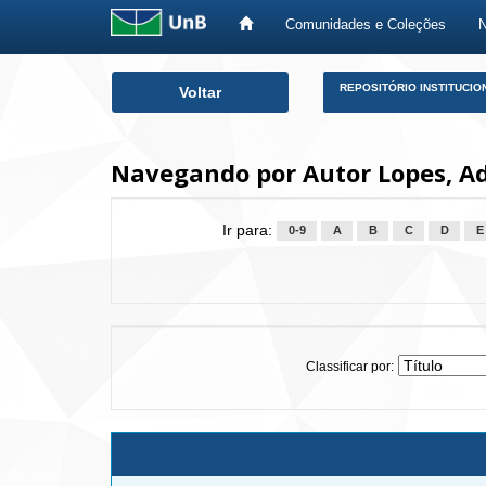
Comunidades e Coleções
Skip
REPOSITÓRIO INSTITUCIO
Voltar
navigation
Navegando por Autor Lopes, Adr
Ir para:
0-9
A
B
C
D
E
Classificar por: