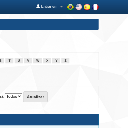
Entrar em:
S
T
U
V
W
X
Y
Z
s):