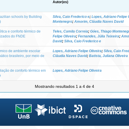
Autor(es)
azilian schools by Building
Silva, Caio Frederico e
;
Lopes, Adriano Felipe 
)
Montenegro
;
Amorim, Cláudia Naves David
tica e conforto térmico de
Teles, Camila Correia
;
Góes, Thiago Monteneg
nizados do FNDE
Felipe Oliveira
;
Fernandes, Júlia Teixeira
;
Amor
David
;
Silva, Caio Frederico e
mico de ambiente escolar
Lopes, Adriano Felipe Oliveira
;
Silva, Caio Fre
ático brasileiro, por meio de
Cláudia Naves David
;
Batista, Juliana Oliveira
liação de conforto térmico em
Lopes, Adriano Felipe Oliveira
o
Mostrando resultados 1 a 4 de 4