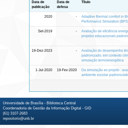
Data de
Data de
Título
publicação
defesa
2020
-
Adaptive thermal comfort in Br
Performance Simulation (BPS
Set-2019
-
Avaliação de eficiência energé
projetos educacionais padro
19-Dez-2023
-
Avaliação do desempenho tér
padronizado, em contexto clim
simulação termoenergética
1-Jul-2020
19-Fev-2020
Da simulação ao projeto : ava
ambiente escolar padronizad
Universidade de Brasília - Biblioteca Central
Coordenadoria de Gestão da Informação Digital - GID
(61) 3107-2683
repositorio@unb.br