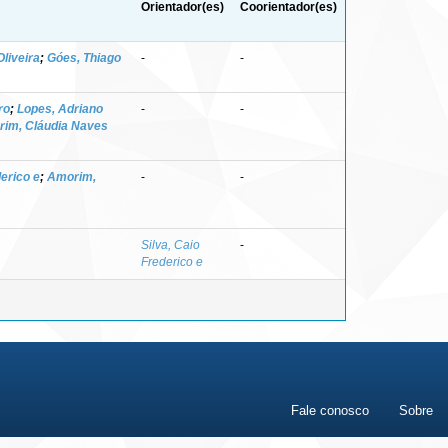
Orientador(es)
Coorientador(es)
Oliveira
;
Góes, Thiago
-
-
ro
;
Lopes, Adriano
-
-
im, Cláudia Naves
derico e
;
Amorim,
-
-
Silva, Caio
-
Frederico e
Fale conosco
Sobre