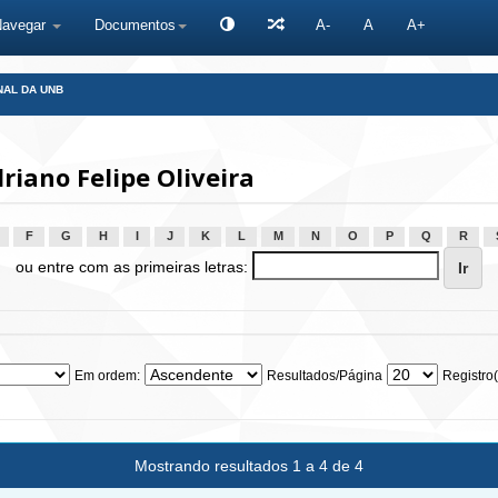
Navegar
Documentos
A-
A
A+
NAL DA UNB
iano Felipe Oliveira
F
G
H
I
J
K
L
M
N
O
P
Q
R
ou entre com as primeiras letras:
Em ordem:
Resultados/Página
Registro(
Mostrando resultados 1 a 4 de 4