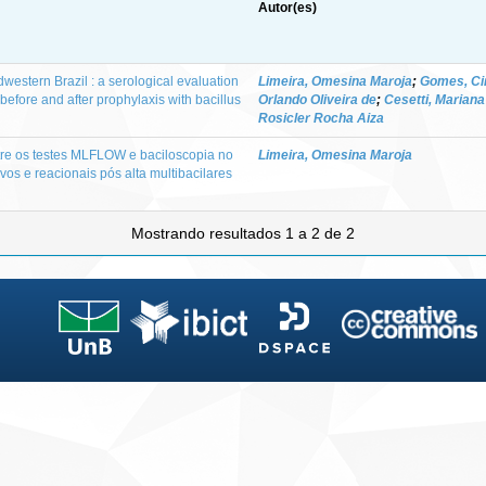
Autor(es)
dwestern Brazil : a serological evaluation
Limeira, Omesina Maroja
;
Gomes, Ci
efore and after prophylaxis with bacillus
Orlando Oliveira de
;
Cesetti, Mariana
Rosicler Rocha Aiza
re os testes MLFLOW e baciloscopia no
Limeira, Omesina Maroja
os e reacionais pós alta multibacilares
Mostrando resultados 1 a 2 de 2