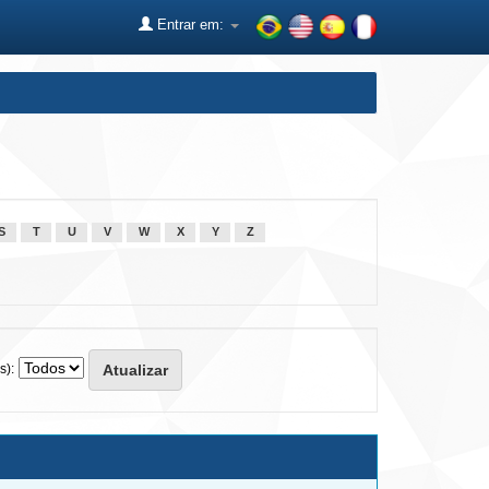
Entrar em:
S
T
U
V
W
X
Y
Z
s):