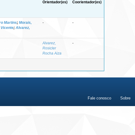
Orientador(es)
Coorientador(es)
ro Martins
;
Morais,
-
-
 Vicente
;
Alvarez,
Alvarez,
-
Rosicler
Rocha Aiza
Fale conosco
Sobre