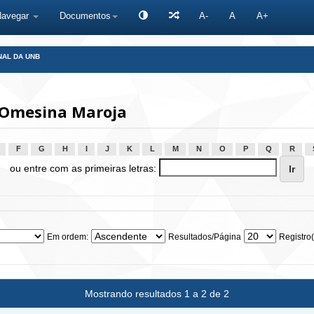
Navegar
Documentos
A-
A
A+
NAL DA UNB
 Omesina Maroja
F
G
H
I
J
K
L
M
N
O
P
Q
R
ou entre com as primeiras letras:
Em ordem:
Resultados/Página
Registro(
Mostrando resultados 1 a 2 de 2