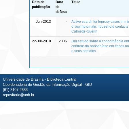
Data de
Data
Título
publicação
de
defesa
Jun-2013
-
Active search for leprosy cases in mi
of asymptomatic household contacts b
Calmette-Guérin
22-Jul-2010
2006
Um estudo sobre a concordância ent
controle da hanseníase em casos nov
e seus contatos
Universidade de Brasília - Biblioteca Central
Coordenadoria de Gestão da Informação Digital - GID
(61) 3107-2683
repositorio@unb.br