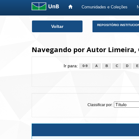
Comunidades e Coleções
Skip
REPOSITÓRIO INSTITUCIO
Voltar
navigation
Navegando por Autor Limeira,
Ir para:
0-9
A
B
C
D
E
Classificar por: