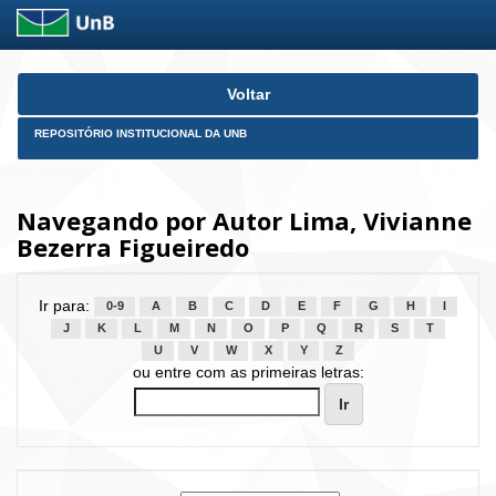
Skip
Voltar
navigation
REPOSITÓRIO INSTITUCIONAL DA UNB
Navegando por Autor Lima, Vivianne
Bezerra Figueiredo
Ir para:
0-9
A
B
C
D
E
F
G
H
I
J
K
L
M
N
O
P
Q
R
S
T
U
V
W
X
Y
Z
ou entre com as primeiras letras: