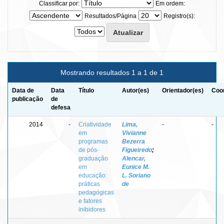
Classificar por:
Em ordem:
Resultados/Página
Registro(s):
Mostrando resultados 1 a 1 de 1
Data de
Data
Título
Autor(es)
Orientador(es)
Coor
publicação
de
defesa
2014
-
Criatividade
Lima,
-
-
em
Vivianne
programas
Bezerra
de pós-
Figueiredo
;
graduação
Alencar,
em
Eunice M.
educação:
L. Soriano
práticas
de
pedagógicas
e fatores
inibidores