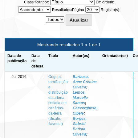
Classificar por:
Em ordem:
Resultados/Página
Registro(s):
Mostrando resultados 1 a 1 de 1
Data de
Data
Título
Autor(es)
Orientador(es)
Co
publicação
de
defesa
Jul-2016
-
Origem,
Barbosa,
-
-
ramificação
Anne Cristine
e
Oliveira
;
distribuição
Lemos,
da artéria
Marcelle
celíaca em
Santos
;
canários-
Geeverghese,
da-terra
Cibele
;
(Sicalis
Borges,
flaveola)
Gabriel
Batista
Oliveira
;