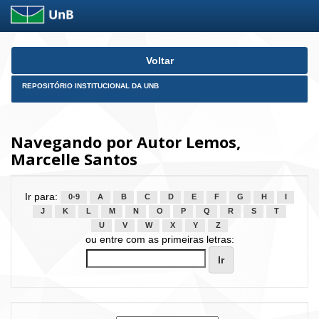
Skip
Voltar
navigation
REPOSITÓRIO INSTITUCIONAL DA UNB
Navegando por Autor Lemos,
Marcelle Santos
Ir para:
0-9
A
B
C
D
E
F
G
H
I
J
K
L
M
N
O
P
Q
R
S
T
U
V
W
X
Y
Z
ou entre com as primeiras letras: