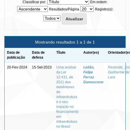
Classificar por:
Em ordem:
Resultados/Página
Registro(s):
Mostrando resultados 1 a 1 de 1
Data de
Data de
Título
Autor(es)
Orientador(e
publicação
defesa
20-Fev-2024
15-Set-2023
Uma análise
Leitão,
Resende, Jos
da Lei
Felipe
Guilherme de
12.431, de
Ferraz
Lara
2011 das
Damasceno
debêntures
de
infraestrutura
e o seu
impacto no
financiamento
em
infraestrutura
no Brasil