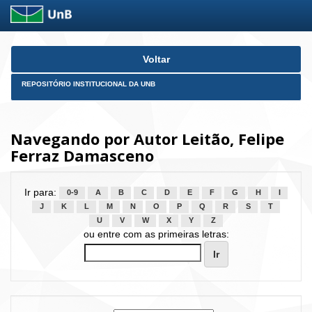
Skip
Voltar
navigation
REPOSITÓRIO INSTITUCIONAL DA UNB
Navegando por Autor Leitão, Felipe
Ferraz Damasceno
Ir para:
0-9
A
B
C
D
E
F
G
H
I
J
K
L
M
N
O
P
Q
R
S
T
U
V
W
X
Y
Z
ou entre com as primeiras letras: