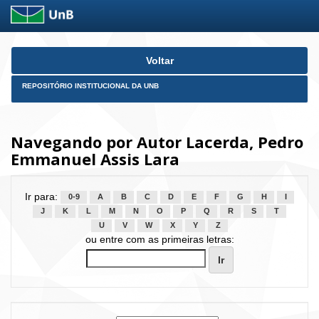
Skip
Voltar
navigation
REPOSITÓRIO INSTITUCIONAL DA UNB
Navegando por Autor Lacerda, Pedro
Emmanuel Assis Lara
Ir para:
0-9
A
B
C
D
E
F
G
H
I
J
K
L
M
N
O
P
Q
R
S
T
U
V
W
X
Y
Z
ou entre com as primeiras letras: