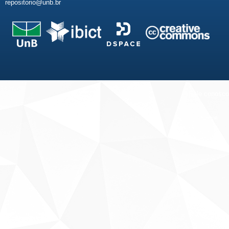
repositorio@unb.br
Fale conosco
Sobre