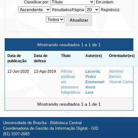
Classificar por:
Em ordem:
Resultados/Página
Registro(s):
Mostrando resultados 1 a 1 de 1
Data de
Data de
Título
Autor(es)
Orientador(es)
publicação
defesa
12-Jun-2020
12-Ago-2019
Pérola :
Lacerda,
Martinez
poéticas
Pedro
Barrios,
em
Emmanuel
Vicente Carlos
processos
Assis
fotográficos
Lara
Mostrando resultados 1 a 1 de 1
Universidade de Brasília - Biblioteca Central
Coordenadoria de Gestão da Informação Digital - GID
(61) 3107-2683