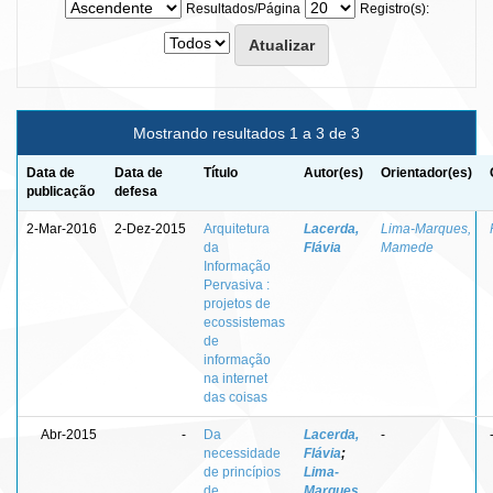
Resultados/Página
Registro(s):
Mostrando resultados 1 a 3 de 3
Data de
Data de
Título
Autor(es)
Orientador(es)
publicação
defesa
2-Mar-2016
2-Dez-2015
Arquitetura
Lacerda,
Lima-Marques,
da
Flávia
Mamede
Informação
Pervasiva :
projetos de
ecossistemas
de
informação
na internet
das coisas
Abr-2015
-
Da
Lacerda,
-
necessidade
Flávia
;
de princípios
Lima-
de
Marques,