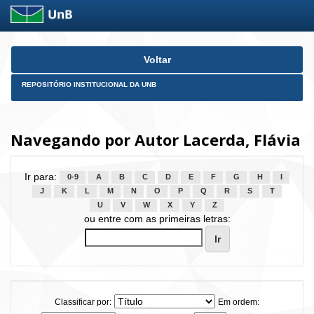
Skip
Voltar
navigation
REPOSITÓRIO INSTITUCIONAL DA UNB
Navegando por Autor Lacerda, Flávia
Ir para:
0-9
A
B
C
D
E
F
G
H
I
J
K
L
M
N
O
P
Q
R
S
T
U
V
W
X
Y
Z
ou entre com as primeiras letras:
Classificar por:
Em ordem: