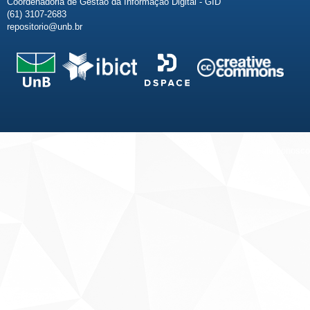
Coordenadoria de Gestão da Informação Digital - GID
(61) 3107-2683
repositorio@unb.br
Fale conosco
Sobre