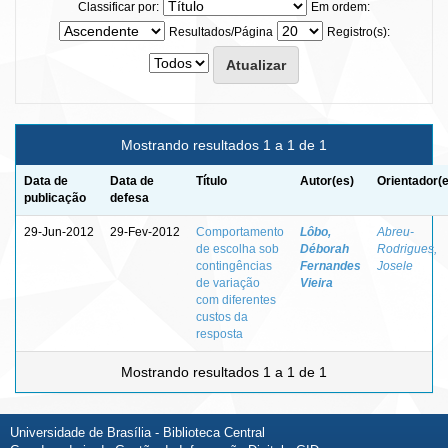
Classificar por:
Em ordem:
Resultados/Página
Registro(s):
Mostrando resultados 1 a 1 de 1
Data de
Data de
Título
Autor(es)
Orientador(
publicação
defesa
29-Jun-2012
29-Fev-2012
Comportamento
Lôbo,
Abreu-
de escolha sob
Déborah
Rodrigues,
contingências
Fernandes
Josele
de variação
Vieira
com diferentes
custos da
resposta
Mostrando resultados 1 a 1 de 1
Universidade de Brasília - Biblioteca Central