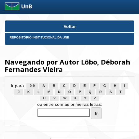
Skip
Voltar
navigation
REPOSITÓRIO INSTITUCIONAL DA UNB
Navegando por Autor Lôbo, Déborah
Fernandes Vieira
Ir para:
0-9
A
B
C
D
E
F
G
H
I
J
K
L
M
N
O
P
Q
R
S
T
U
V
W
X
Y
Z
ou entre com as primeiras letras: