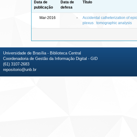
Data de
Data de
Título
publicação
defesa
Mar-2016
-
Accidental catheterization of ep
plexus : tomographic analysis
Universidade de Brasília - Biblioteca Central
Coordenadoria de Gestão da Informação Digital - GID
(61) 3107-2683
repositorio@unb.br