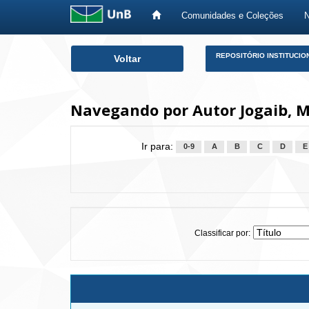
Comunidades e Coleções
Skip
REPOSITÓRIO INSTITUCIO
Voltar
navigation
Navegando por Autor Jogaib, M
Ir para:
0-9
A
B
C
D
E
Classificar por: