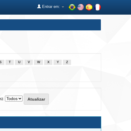
Entrar em:
S
T
U
V
W
X
Y
Z
s):