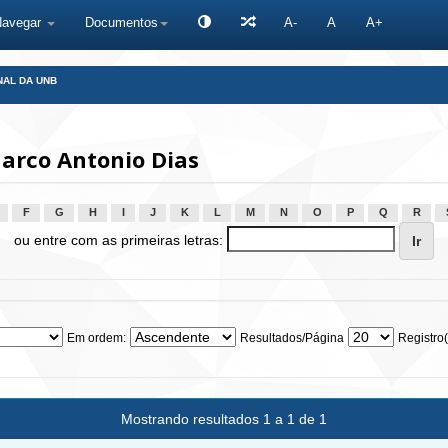
Navegar
Documentos
A-
A
A+
NAL DA UNB
arco Antonio Dias
F
G
H
I
J
K
L
M
N
O
P
Q
R
ou entre com as primeiras letras:
Em ordem:
Resultados/Página
Registro(
Mostrando resultados 1 a 1 de 1