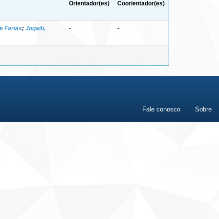
Orientador(es)
Coorientador(es)
e Farias
;
Jogaib,
-
-
Fale conosco
Sobre