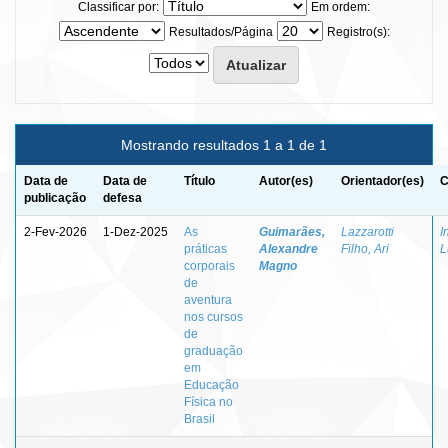
Classificar por:
Em ordem:
Resultados/Página
Registro(s):
Mostrando resultados 1 a 1 de 1
Data de
Data de
Título
Autor(es)
Orientador(es)
C
publicação
defesa
2-Fev-2026
1-Dez-2025
As
Guimarães,
Lazzarotti
I
práticas
Alexandre
Filho, Ari
L
corporais
Magno
de
aventura
nos cursos
de
graduação
em
Educação
Física no
Brasil