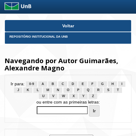
Skip
Voltar
navigation
REPOSITÓRIO INSTITUCIONAL DA UNB
Navegando por Autor Guimarães,
Alexandre Magno
Ir para:
0-9
A
B
C
D
E
F
G
H
I
J
K
L
M
N
O
P
Q
R
S
T
U
V
W
X
Y
Z
ou entre com as primeiras letras: