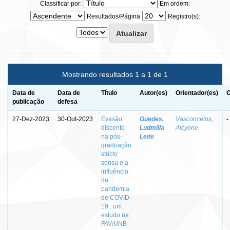
Classificar por:
Em ordem:
Resultados/Página
Registro(s):
Mostrando resultados 1 a 1 de 1
Data de
Data de
Título
Autor(es)
Orientador(es)
C
publicação
defesa
27-Dez-2023
30-Out-2023
Evasão
Guedes,
Vasconcelos,
-
discente
Ludmilla
Alcyone
na pós-
Leite
graduação
stricto
sensu e a
influência
da
pandemia
de COVID-
19 : um
estudo na
FAV/UNB