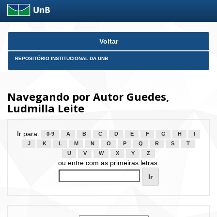
Skip
Voltar
navigation
REPOSITÓRIO INSTITUCIONAL DA UNB
Navegando por Autor Guedes,
Ludmilla Leite
Ir para:
0-9
A
B
C
D
E
F
G
H
I
J
K
L
M
N
O
P
Q
R
S
T
U
V
W
X
Y
Z
ou entre com as primeiras letras: