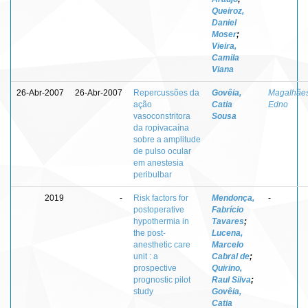
Queiroz,
Daniel
Moser
;
Vieira,
Camila
Viana
26-Abr-2007
26-Abr-2007
Repercussões da
Govêia,
Magalhães
ação
Catia
Edno
vasoconstritora
Sousa
da ropivacaína
sobre a amplitude
de pulso ocular
em anestesia
peribulbar
2019
-
Risk factors for
Mendonça,
-
postoperative
Fabrício
hypothermia in
Tavares
;
the post-
Lucena,
anesthetic care
Marcelo
unit : a
Cabral de
;
prospective
Quirino,
prognostic pilot
Raul Silva
;
study
Govêia,
Catia