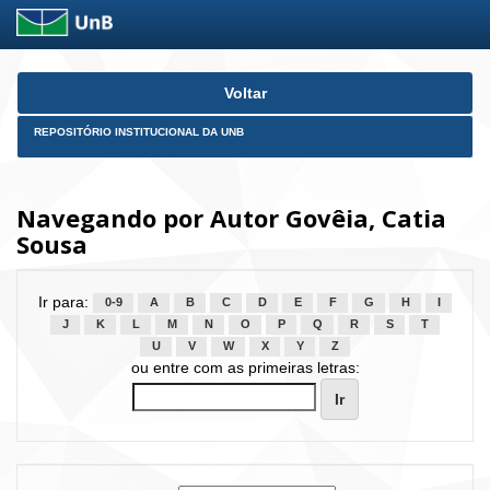
Skip
Voltar
navigation
REPOSITÓRIO INSTITUCIONAL DA UNB
Navegando por Autor Govêia, Catia
Sousa
Ir para:
0-9
A
B
C
D
E
F
G
H
I
J
K
L
M
N
O
P
Q
R
S
T
U
V
W
X
Y
Z
ou entre com as primeiras letras: