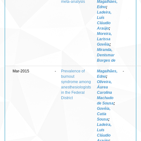
meta-analysis
Magalhães,
Edno
;
Ladeira,
Luís
Cláudio
Araújo
;
Moreira,
Larissa
Govêia
;
Miranda,
Denismar
Borges de
Mar-2015
-
Prevalence of
Magalhães,
-
burnout
Edno
;
syndrome among
Oliveira,
anesthesiologists
Áurea
in the Federal
Carolina
District
Machado
de Sousa
;
Govêia,
Catia
Sousa
;
Ladeira,
Luis
Cláudio
Araújo
;