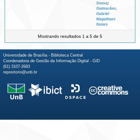
Sousa
;
Guimarães,
Gabriel
Magalhaes
Nunes
Mostrando resultados 1 a 5 de 5
Universidade de Brasília - Biblioteca Central
Coordenadoria de Gestão da Informação Digital - GID
(61) 3107-2683
repositorio@unb.br
Fale conosco