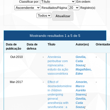
Classificar por:
Em ordem:
Resultados/Página
Registro(s):
Mostrando resultados 1 a 5 de 5
Data de
Data de
Título
Autor(es)
Orientado
publicação
defesa
Out-2010
-
Anestesia
Govêia,
-
peribulbar com
Catia
ropivacaína :
Sousa
;
estudo da ação
Magalhães,
vasoconstritora
Edno
Mar-2017
-
Effect of
Amorim,
-
dexmedetomidine
Marco
in children
Aurélio
undergoing
Soares
;
general
Govêia,
anesthesia with
Catia
sevoflurane : a
Sousa
;