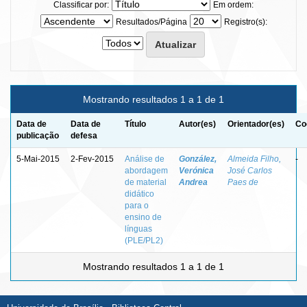
Classificar por:
Em ordem:
Resultados/Página
Registro(s):
Mostrando resultados 1 a 1 de 1
Data de
Data de
Título
Autor(es)
Orientador(es)
Co
publicação
defesa
5-Mai-2015
2-Fev-2015
Análise de
González,
Almeida Filho,
-
abordagem
Verónica
José Carlos
de material
Andrea
Paes de
didático
para o
ensino de
línguas
(PLE/PL2)
Mostrando resultados 1 a 1 de 1