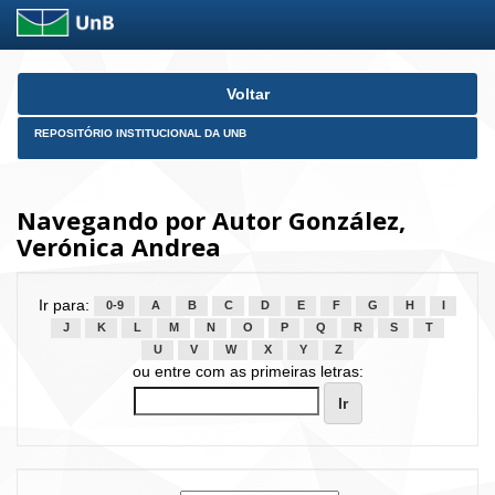
Skip
Voltar
navigation
REPOSITÓRIO INSTITUCIONAL DA UNB
Navegando por Autor González,
Verónica Andrea
Ir para:
0-9
A
B
C
D
E
F
G
H
I
J
K
L
M
N
O
P
Q
R
S
T
U
V
W
X
Y
Z
ou entre com as primeiras letras: