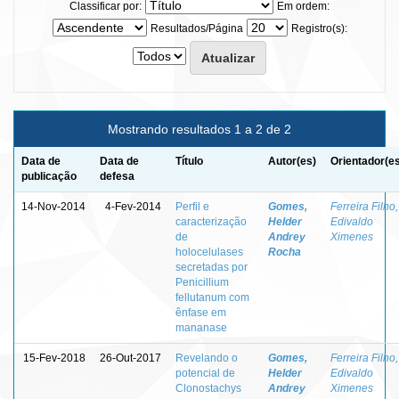
Classificar por:
Em ordem:
Resultados/Página
Registro(s):
Mostrando resultados 1 a 2 de 2
Data de
Data de
Título
Autor(es)
Orientador(e
publicação
defesa
14-Nov-2014
4-Fev-2014
Perfil e
Gomes,
Ferreira Filho,
caracterização
Helder
Edivaldo
de
Andrey
Ximenes
holocelulases
Rocha
secretadas por
Penicillium
fellutanum com
ênfase em
mananase
15-Fev-2018
26-Out-2017
Revelando o
Gomes,
Ferreira Filho,
potencial de
Helder
Edivaldo
Clonostachys
Andrey
Ximenes