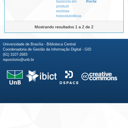
byssicola em
Rocha
produzir
enzimas
holocelulolíticas
Mostrando resultados 1 a 2 de 2
Universidade de Brasília - Biblioteca Central
Coordenadoria de Gestão da Informação Digital - GID
(61) 3107-2683
repositorio@unb.br
Fale conosco
Sobre