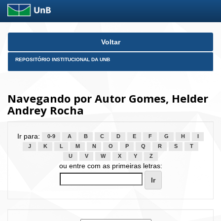
Skip
Voltar
navigation
REPOSITÓRIO INSTITUCIONAL DA UNB
Navegando por Autor Gomes, Helder
Andrey Rocha
Ir para:
0-9
A
B
C
D
E
F
G
H
I
J
K
L
M
N
O
P
Q
R
S
T
U
V
W
X
Y
Z
ou entre com as primeiras letras: