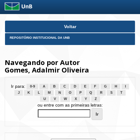
Skip
Voltar
navigation
REPOSITÓRIO INSTITUCIONAL DA UNB
Navegando por Autor
Gomes, Adalmir Oliveira
Ir para:
0-9
A
B
C
D
E
F
G
H
I
J
K
L
M
N
O
P
Q
R
S
T
U
V
W
X
Y
Z
ou entre com as primeiras letras: