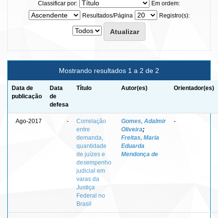
Classificar por:
Em ordem:
Resultados/Página
Registro(s):
Mostrando resultados 1 a 2 de 2
Data de
Data
Título
Autor(es)
Orientador(es)
publicação
de
defesa
Ago-2017
-
Correlação
Gomes, Adalmir
-
entre
Oliveira
;
demanda,
Freitas, Maria
quantidade
Eduarda
de juízes e
Mendonça de
desempenho
judicial em
varas da
Justiça
Federal no
Brasil