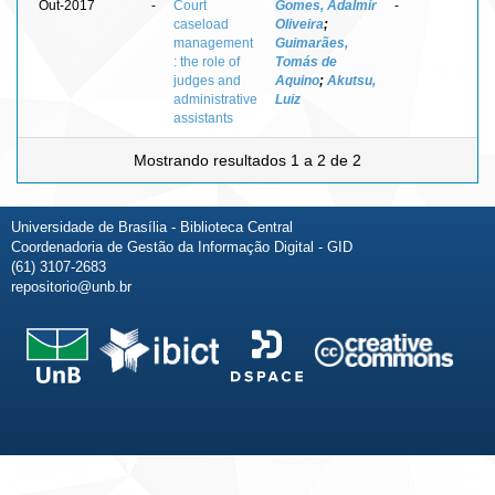
Out-2017
-
Court
Gomes, Adalmir
-
caseload
Oliveira
;
management
Guimarães,
: the role of
Tomás de
judges and
Aquino
;
Akutsu,
administrative
Luiz
assistants
Mostrando resultados 1 a 2 de 2
Universidade de Brasília - Biblioteca Central
Coordenadoria de Gestão da Informação Digital - GID
(61) 3107-2683
repositorio@unb.br
Fale conosco