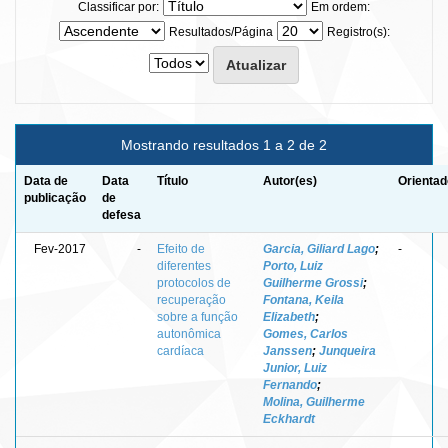
Classificar por:
Em ordem:
Resultados/Página
Registro(s):
Mostrando resultados 1 a 2 de 2
Data de
Data
Título
Autor(es)
Orientad
publicação
de
defesa
Fev-2017
-
Efeito de
Garcia, Giliard Lago
;
-
diferentes
Porto, Luiz
protocolos de
Guilherme Grossi
;
recuperação
Fontana, Keila
sobre a função
Elizabeth
;
autonômica
Gomes, Carlos
cardíaca
Janssen
;
Junqueira
Junior, Luiz
Fernando
;
Molina, Guilherme
Eckhardt