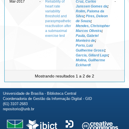
Mar-2017
-
Reliability of
Cruz, Carlos
-
heart rate
Janssen Gomes da
;
variability
Rolim, Paloma da
threshold and
Silva
;
Pires, Deleon
parasympathetic
de Souza
;
reactivation after
Mendes, Christopher
a submaximal
Marcos Oliveira
;
exercise test
Paula, Gabriel
Monteiro de
;
Porto, Luiz
Guilherme Grossi
;
Garcia, Giliard Lago
;
Molina, Guilherme
Eckhardt
Mostrando resultados 1 a 2 de 2
Universidade de Brasília - Biblioteca Central
Coordenadoria de Gestão da Informação Digital - GID
(61) 3107-2683
repositorio@unb.br