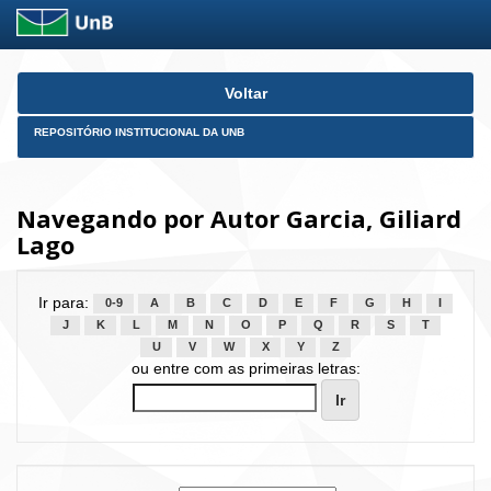
Skip
Voltar
navigation
REPOSITÓRIO INSTITUCIONAL DA UNB
Navegando por Autor Garcia, Giliard
Lago
Ir para:
0-9
A
B
C
D
E
F
G
H
I
J
K
L
M
N
O
P
Q
R
S
T
U
V
W
X
Y
Z
ou entre com as primeiras letras: