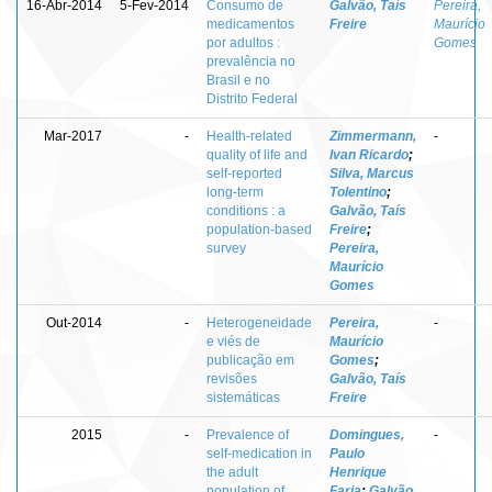
16-Abr-2014
5-Fev-2014
Consumo de
Galvão, Taís
Pereira,
medicamentos
Freire
Maurício
por adultos :
Gomes
prevalência no
Brasil e no
Distrito Federal
Mar-2017
-
Health-related
Zimmermann,
-
quality of life and
Ivan Ricardo
;
self-reported
Silva, Marcus
long-term
Tolentino
;
conditions : a
Galvão, Taís
population-based
Freire
;
survey
Pereira,
Maurício
Gomes
Out-2014
-
Heterogeneidade
Pereira,
-
e viés de
Maurício
publicação em
Gomes
;
revisões
Galvão, Taís
sistemáticas
Freire
2015
-
Prevalence of
Domingues,
-
self-medication in
Paulo
the adult
Henrique
population of
Faria
;
Galvão,