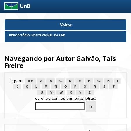
Skip
Voltar
navigation
REPOSITÓRIO INSTITUCIONAL DA UNB
Navegando por Autor Galvão, Taís
Freire
Ir para:
0-9
A
B
C
D
E
F
G
H
I
J
K
L
M
N
O
P
Q
R
S
T
U
V
W
X
Y
Z
ou entre com as primeiras letras: