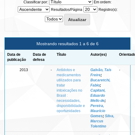
Classificar por:
Em ordem:
Resultados/Página
Registro(s):
Mostrando resultados 1 a 6 de 6
Data de
Data de
Título
Autor(es)
Orientad
publicação
defesa
2013
-
Antídotos e
Galvão, Taís
-
medicamentos
Freire
;
utilizados para
Bucaretchi,
tratar
Fabio
;
intoxicações no
Capitani,
Brasil :
Eduardo
necessidades,
Mello de
;
disponibilidade e
Pereira,
oportunidades
Maurício
Gomes
;
Silva,
Marcus
Tolentino