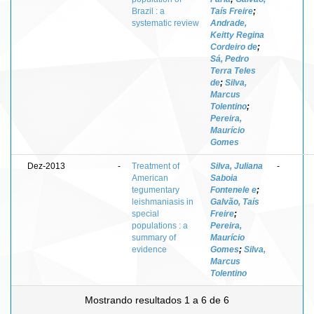
Brazil : a
Taís Freire
;
systematic review
Andrade,
Keitty Regina
Cordeiro de
;
Sá, Pedro
Terra Teles
de
;
Silva,
Marcus
Tolentino
;
Pereira,
Maurício
Gomes
Dez-2013
-
Treatment of
Silva, Juliana
-
American
Saboia
tegumentary
Fontenele e
;
leishmaniasis in
Galvão, Taís
special
Freire
;
populations : a
Pereira,
summary of
Maurício
evidence
Gomes
;
Silva,
Marcus
Tolentino
Mostrando resultados 1 a 6 de 6