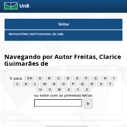
Skip
Voltar
navigation
REPOSITÓRIO INSTITUCIONAL DA UNB
Navegando por Autor Freitas, Clarice
Guimarães de
Ir para:
0-9
A
B
C
D
E
F
G
H
I
J
K
L
M
N
O
P
Q
R
S
T
U
V
W
X
Y
Z
ou entre com as primeiras letras: