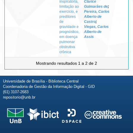
inspiratória,
Clarice
limitação ao
Guimarães de
;
exercício, e
Pereira, Carlos
preditores
Alberto de
de
Castro
;
gravidade e
Viegas, Carlos
prognóstico,
Alberto de
em doença
Assis
pulmonar
obstrutiva
crônica
Mostrando resultados 1 a 2 de 2
Universidade de Brasília - Biblioteca Central
Coordenadoria de Gestão da Informação Digital - GID
(61) 3107-2683
repositorio@unb.br