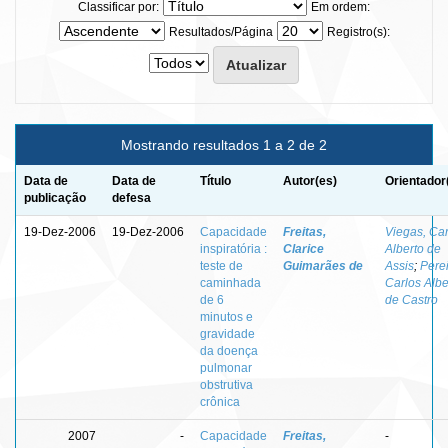
Classificar por:
Em ordem:
Resultados/Página
Registro(s):
Mostrando resultados 1 a 2 de 2
Data de
Data de
Título
Autor(es)
Orientador
publicação
defesa
19-Dez-2006
19-Dez-2006
Capacidade
Freitas,
Viegas, Car
inspiratória :
Clarice
Alberto de
teste de
Guimarães de
Assis
;
Perei
caminhada
Carlos Albe
de 6
de Castro
minutos e
gravidade
da doença
pulmonar
obstrutiva
crônica
2007
-
Capacidade
Freitas,
-