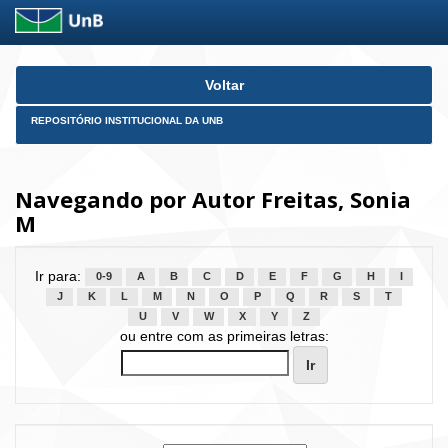
Skip
Voltar
navigation
REPOSITÓRIO INSTITUCIONAL DA UNB
Navegando por Autor Freitas, Sonia
M
Ir para:
0-9
A
B
C
D
E
F
G
H
I
J
K
L
M
N
O
P
Q
R
S
T
U
V
W
X
Y
Z
ou entre com as primeiras letras: