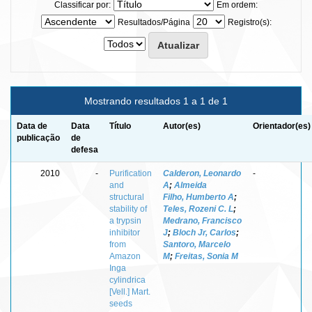
Classificar por:
Em ordem:
Resultados/Página
Registro(s):
Mostrando resultados 1 a 1 de 1
Data de
Data
Título
Autor(es)
Orientador(es)
publicação
de
defesa
2010
-
Purification
Calderon, Leonardo
-
and
A
;
Almeida
structural
Filho, Humberto A
;
stability of
Teles, Rozeni C. L
;
a trypsin
Medrano, Francisco
inhibitor
J
;
Bloch Jr, Carlos
;
from
Santoro, Marcelo
Amazon
M
;
Freitas, Sonia M
Inga
cylindrica
[Vell.] Mart.
seeds