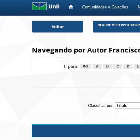
Comunidades e Coleções
Skip
REPOSITÓRIO INSTITUCIO
Voltar
navigation
Navegando por Autor Francisc
Ir para:
0-9
A
B
C
D
E
Classificar por: