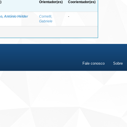
)
Orientador(es)
Coorientador(es)
o, António Hélder
Cornelli,
-
Gabriele
Fale conosco
Sobre