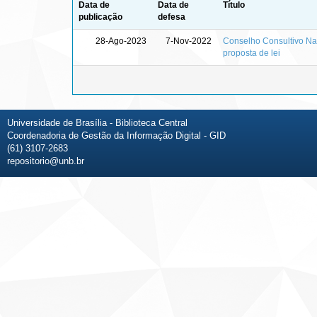
Data de
Data de
Título
publicação
defesa
28-Ago-2023
7-Nov-2022
Conselho Consultivo Nac
proposta de lei
Universidade de Brasília - Biblioteca Central
Coordenadoria de Gestão da Informação Digital - GID
(61) 3107-2683
repositorio@unb.br