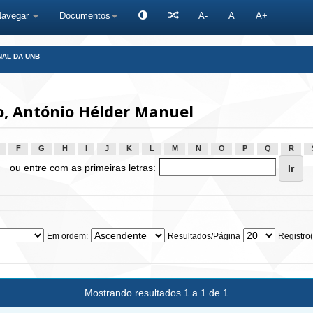
Navegar
Documentos
A-
A
A+
NAL DA UNB
o, António Hélder Manuel
F
G
H
I
J
K
L
M
N
O
P
Q
R
ou entre com as primeiras letras:
Em ordem:
Resultados/Página
Registro(
Mostrando resultados 1 a 1 de 1