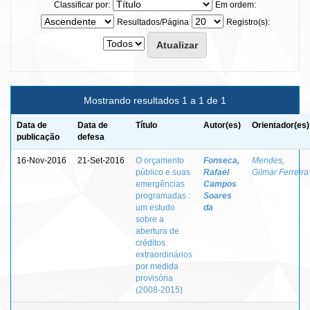
Classificar por:
Em ordem:
Resultados/Página
Registro(s):
Mostrando resultados 1 a 1 de 1
Data de
Data de
Título
Autor(es)
Orientador(es)
publicação
defesa
16-Nov-2016
21-Set-2016
O orçamento
Fonseca,
Mendes,
público e suas
Rafael
Gilmar Ferreira
emergências
Campos
programadas :
Soares
um estudo
da
sobre a
abertura de
créditos
extraordinários
por medida
provisória
(2008-2015)