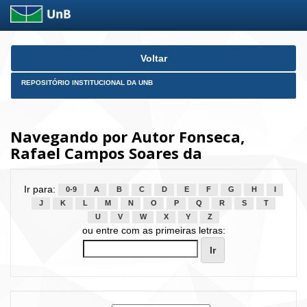
Skip
Voltar
navigation
REPOSITÓRIO INSTITUCIONAL DA UNB
Navegando por Autor Fonseca,
Rafael Campos Soares da
Ir para:
0-9
A
B
C
D
E
F
G
H
I
J
K
L
M
N
O
P
Q
R
S
T
U
V
W
X
Y
Z
ou entre com as primeiras letras: