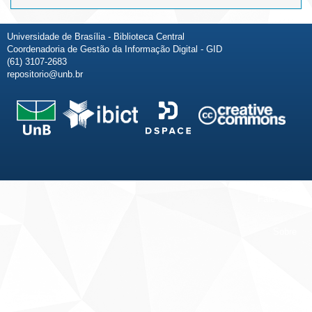
Universidade de Brasília - Biblioteca Central
Coordenadoria de Gestão da Informação Digital - GID
(61) 3107-2683
repositorio@unb.br
Fale conosco
Sobre