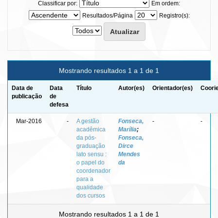
Classificar por:
Em ordem:
Resultados/Página
Registro(s):
Mostrando resultados 1 a 1 de 1
Data de
Data
Título
Autor(es)
Orientador(es)
Coori
publicação
de
defesa
Mar-2016
-
A gestão
Fonseca,
-
-
acadêmica
Marília
;
da pós-
Fonseca,
graduação
Dirce
lato sensu :
Mendes
o papel do
da
coordenador
para a
qualidade
dos cursos
Mostrando resultados 1 a 1 de 1