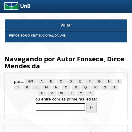
Skip
Voltar
navigation
REPOSITÓRIO INSTITUCIONAL DA UNB
Navegando por Autor Fonseca, Dirce
Mendes da
Ir para:
0-9
A
B
C
D
E
F
G
H
I
J
K
L
M
N
O
P
Q
R
S
T
U
V
W
X
Y
Z
ou entre com as primeiras letras: