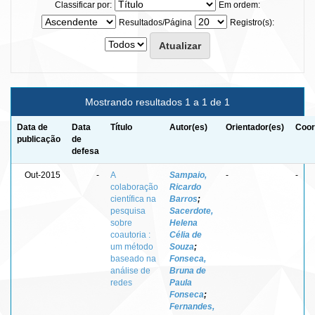
Classificar por:
Em ordem:
Resultados/Página
Registro(s):
Mostrando resultados 1 a 1 de 1
Data de
Data
Título
Autor(es)
Orientador(es)
Coor
publicação
de
defesa
Out-2015
-
A
Sampaio,
-
-
colaboração
Ricardo
científica na
Barros
;
pesquisa
Sacerdote,
sobre
Helena
coautoria :
Célia de
um método
Souza
;
baseado na
Fonseca,
análise de
Bruna de
redes
Paula
Fonseca
;
Fernandes,