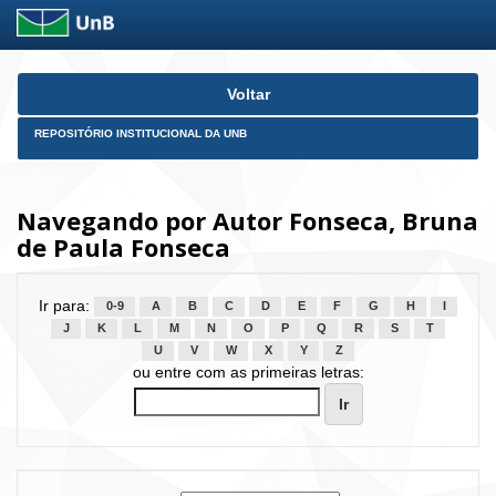
Skip
Voltar
navigation
REPOSITÓRIO INSTITUCIONAL DA UNB
Navegando por Autor Fonseca, Bruna
de Paula Fonseca
Ir para:
0-9
A
B
C
D
E
F
G
H
I
J
K
L
M
N
O
P
Q
R
S
T
U
V
W
X
Y
Z
ou entre com as primeiras letras: